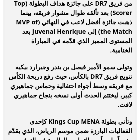
من فريق DR7 على جائزة هداف البطولة (Top
Scorer) بعد تألقه طوال مشوار فريقه، بينما
ذهبت جائزة أفضل لاعب في النهائي (MVP of
the Match) إلى Juvenal Henrique بعد
المستوى المميز الذي قدّمه في المباراة
الختامية.
وتولى سمو الأمير فيصل بن بندر وجيرارد بيكيه
تتويج فريق DR7 بالكأس، حيث رفع دربحة الكأس
مع فريقه وسط أجواء احتفالية وحماس جماهيري
كبير، ليختتم الحدث أولى نسخه بنجاح جماهيري
لافت.
وتأتي بطولة Kings Cup MENA كإحدى
الفعاليات البارزة ضمن موسم الرياض، الذي يقدّم