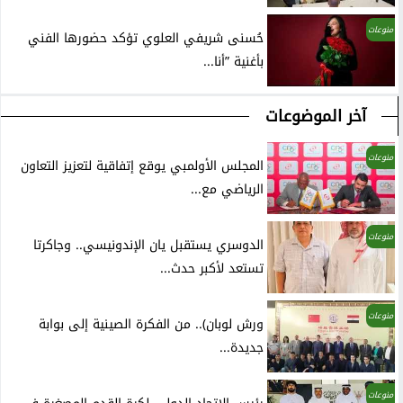
منوعات
حُسنى شريفي العلوي تؤكد حضورها الفني
بأغنية ”أنا...
آخر الموضوعات
منوعات
المجلس الأولمبي يوقع إتفاقية لتعزيز التعاون
الرياضي مع...
منوعات
الدوسري يستقبل يان الإندونيسي.. وجاكرتا
تستعد لأكبر حدث...
منوعات
ورش لوبان).. من الفكرة الصينية إلى بوابة
جديدة...
منوعات