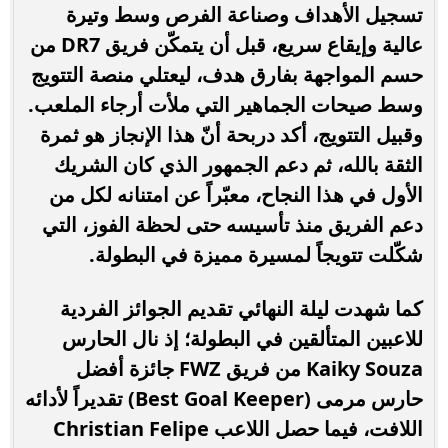
تسجيل الأهداف وصناعة الفرص وسط وتيرة
عالية وإيقاع سريع، قبل أن يتمكّن فريق DR7 من
حسم المواجهة بفارق هدف، ليعتلي منصة التتويج
وسط صيحات الجماهير التي ملأت أرجاء الملعب.
وقبيل التتويج، أكد دربحة أنّ هذا الإنجاز هو ثمرة
الثقة بالله، ثم دعم الجمهور الذي كان الشريك
الأول في هذا النجاح، معبّراً عن امتنانه لكل من
دعم الفريق منذ تأسيسه حتى لحظة الفوز، التي
شكّلت تتويجاً لمسيرة مميزة في البطولة.
كما شهدت ليلة النهائي تقديم الجوائز الفردية
للاعبين المتألقين في البطولة؛ إذ نال الحارس
Kaiky Souza من فريق FWZ جائزة أفضل
حارس مرمى (Best Goal Keeper) تقديراً لأدائه
اللافت، فيما حصل اللاعب Christian Felipe