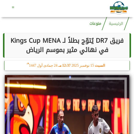
هـ
السبت
8 أغسطس 2026
07:18 مـ
23 صفر 1448
=
الرئيسية
منوعات
فريق DR7 يُتوّج بطلاً لـ Kings Cup MENA
في نهائي مثير بموسم الرياض
هـ
السبت
15 نوفمبر 2025
12:37 مـ
24 جمادى أول 1447