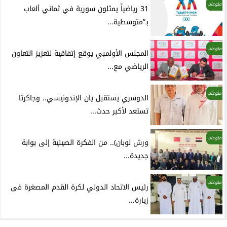
منوعات
31 رياضياً يمثلون سورية في ثماني ألعاب
بـ”متوسطية...
منوعات
المجلس الأولمبي يوقع إتفاقية لتعزيز التعاون
الرياضي مع...
منوعات
الدوسري يستقبل يان الإندونيسي.. وجاكرتا
تستعد لأكبر حدث...
منوعات
ورش لوبان).. من الفكرة الصينية إلى بوابة
جديدة...
منوعات
رئيس الاتحاد الدولي لكرة القدم المصغرة فى
زيارة...