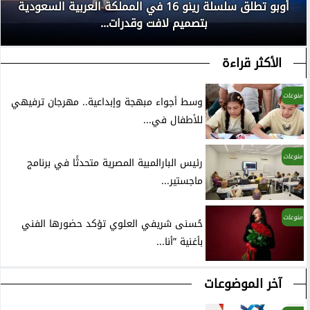
أوبو تطلق سلسلة رينو 16 في المملكة العربية السعودية
بتصميم لافت وقدرات...
الأكثر قراءة
منوعات
وسط أجواء مبهجة وإبداعية.. مهرجان ترفيهي
للأطفال في...
منوعات
رئيس البارالمبية المصرية متحدثًا في برنامج
ماجستير...
منوعات
حُسنى شريفي العلوي تؤكد حضورها الفني
بأغنية ”أنا...
آخر الموضوعات