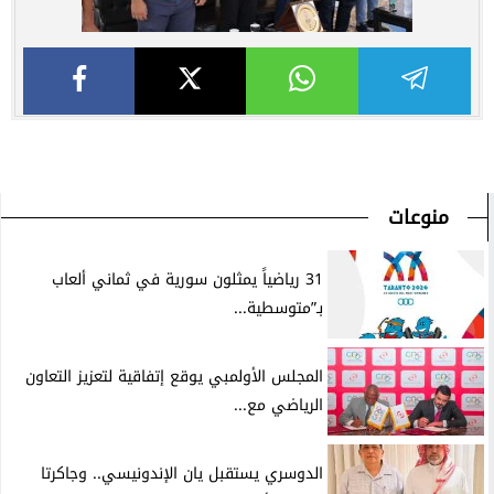
منوعات
31 رياضياً يمثلون سورية في ثماني ألعاب
بـ”متوسطية...
المجلس الأولمبي يوقع إتفاقية لتعزيز التعاون
الرياضي مع...
الدوسري يستقبل يان الإندونيسي.. وجاكرتا