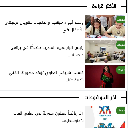
الأكثر قراءة
منوعات
وسط أجواء مبهجة وإبداعية.. مهرجان ترفيهي
للأطفال في...
منوعات
رئيس البارالمبية المصرية متحدثًا في برنامج
ماجستير...
منوعات
حُسنى شريفي العلوي تؤكد حضورها الفني
بأغنية ”أنا...
آخر الموضوعات
منوعات
31 رياضياً يمثلون سورية في ثماني ألعاب
بـ”متوسطية...