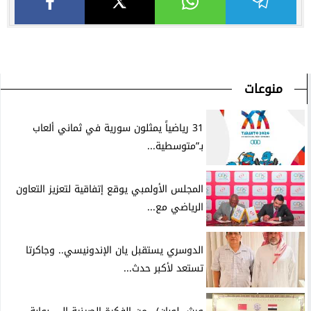
منوعات
31 رياضياً يمثلون سورية في ثماني ألعاب
بـ”متوسطية...
المجلس الأولمبي يوقع إتفاقية لتعزيز التعاون
الرياضي مع...
الدوسري يستقبل يان الإندونيسي.. وجاكرتا
تستعد لأكبر حدث...