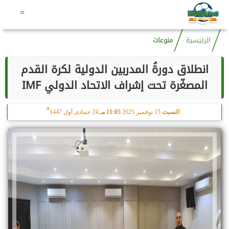
هـ
السبت
8 أغسطس 2026
10:29 مـ
23 صفر 1448
=
الرئيسية
منوعات
انطلاق دورةُ المدربين الدولية لكرة القدم
المصغّرة تحت إشراف الاتحاد الدولي IMF
هـ
السبت
15 نوفمبر 2025
11:05 مـ
24 جمادى أول 1447