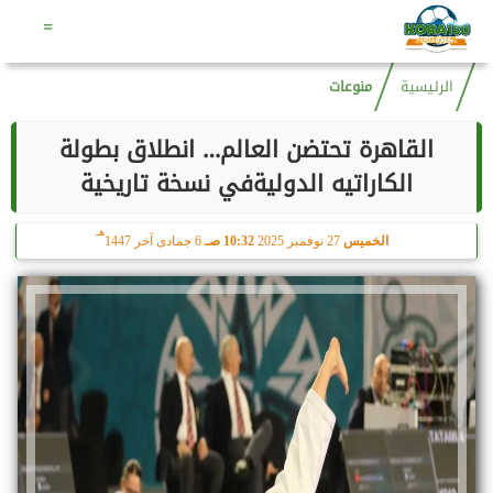
هـ
الأحد
9 أغسطس 2026
06:47 صـ
24 صفر 1448
=
الرئيسية
منوعات
القاهرة تحتضن العالم… انطلاق بطولة
الكاراتيه الدوليةفي نسخة تاريخية
هـ
الخميس
27 نوفمبر 2025
10:32 صـ
6 جمادى آخر 1447