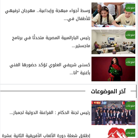
منوعات
وسط أجواء مبهجة وإبداعية.. مهرجان ترفيهي
للأطفال في...
منوعات
رئيس البارالمبية المصرية متحدثًا في برنامج
ماجستير...
منوعات
حُسنى شريفي العلوي تؤكد حضورها الفني
بأغنية ”أنا...
آخر الموضوعات
منوعات
رئيس لجنة الحكام : الفراعنة الدولية لجمباز...
منوعات
إطلاق شعلة دورة الألعاب الأفريقية الثانية عشرة