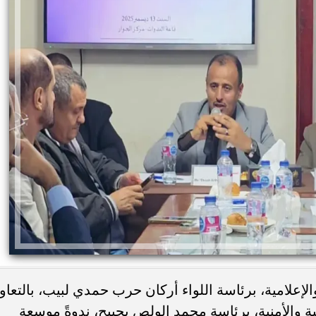
لإعلامية، برئاسة اللواء أركان حرب حمدي لبيب، بالتعاو
 والأمنية، برئاسة محمد الولص بحيبح، ندوةً موسعة