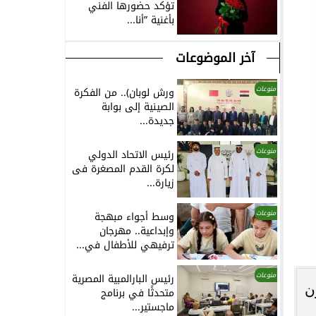
تؤكد حضورها الفني
بأغنية ”أنا...
آخر الموضوعات
منوعات
ورش لوبان).. من الفكرة
الصينية إلى بوابة
جديدة...
منوعات
رئيس الاتحاد الدولي
لكرة القدم المصغرة فى
زيارة...
منوعات
وسط أجواء مبهجة
وإبداعية.. مهرجان
ترفيهي للأطفال في...
منوعات
رئيس البارالمبية المصرية
ن
متحدثًا في برنامج
ماجستير...