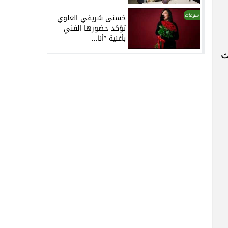
منوعات
حُسنى شريفي العلوي
تؤكد حضورها الفني
بأغنية ”أنا...
ث