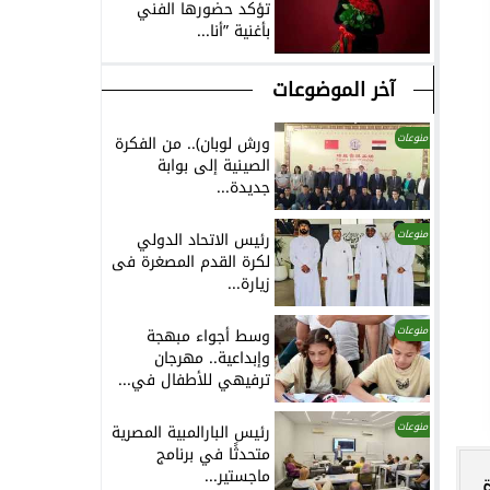
تؤكد حضورها الفني
بأغنية ”أنا...
آخر الموضوعات
منوعات
ورش لوبان).. من الفكرة
الصينية إلى بوابة
جديدة...
منوعات
رئيس الاتحاد الدولي
لكرة القدم المصغرة فى
زيارة...
منوعات
وسط أجواء مبهجة
وإبداعية.. مهرجان
ترفيهي للأطفال في...
منوعات
رئيس البارالمبية المصرية
متحدثًا في برنامج
ماجستير...