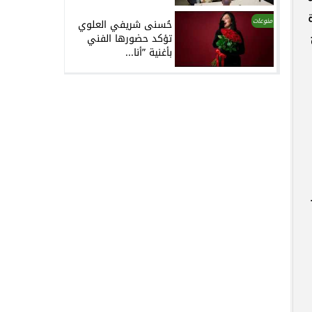
منوعات
حُسنى شريفي العلوي
تؤكد حضورها الفني
بأغنية ”أنا...