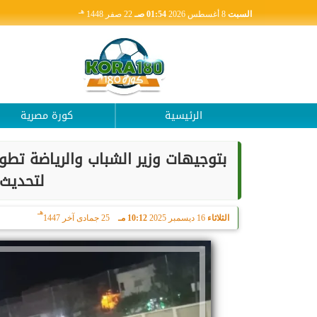
هـ
السبت
8 أغسطس 2026
01:54 صـ
22 صفر 1448
الرئيسية
كورة مصرية
بتوجيهات وزير الشباب والرياضة تطو
لتحديث ا
هـ
الثلاثاء
16 ديسمبر 2025
10:12 مـ
25 جمادى آخر 1447