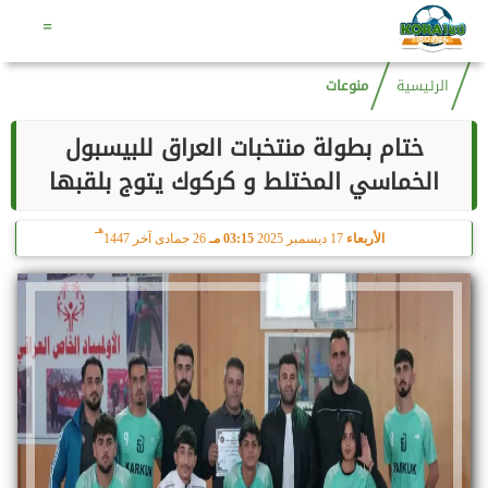
هـ
السبت
8 أغسطس 2026
05:57 مـ
23 صفر 1448
=
الرئيسية
منوعات
ختام بطولة منتخبات العراق للبيسبول
الخماسي المختلط و كركوك يتوج بلقبها
هـ
الأربعاء
17 ديسمبر 2025
03:15 مـ
26 جمادى آخر 1447