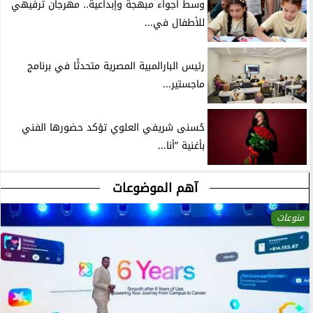
وسط أجواء مبهجة وإبداعية.. مهرجان ترفيهي
للأطفال في...
رئيس البارالمبية المصرية متحدثًا في برنامج
ماجستير...
حُسنى شريفي العلوي تؤكد حضورها الفني
بأغنية ”أنا...
آهم الموضوعات
منوعات