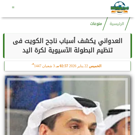
هـ
السبت
8 أغسطس 2026
12:37 صـ
22 صفر 1448
=
الرئيسية
منوعات
العدواني يكشف أسباب ناجح الكويت فى
تنظيم البطولة الآسيوية لكرة اليد
هـ
الخميس
22 يناير 2026
02:57 مـ
3 شعبان 1447