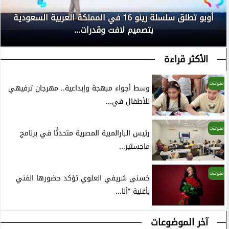
أوبو تطلق سلسلة رينو 16 في المملكة العربية السعودية
بتصميم لافت وقدرات...
الأكثر قراءة
منوعات
وسط أجواء مبهجة وإبداعية.. مهرجان ترفيهي
للأطفال في...
منوعات
رئيس البارالمبية المصرية متحدثًا في برنامج
ماجستير...
منوعات
حُسنى شريفي العلوي تؤكد حضورها الفني
بأغنية ”أنا...
آخر الموضوعات