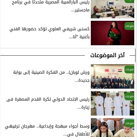
رئيس البارالمبية المصرية متحدثًا في برنامج
ماجستير...
منوعات
حُسنى شريفي العلوي تؤكد حضورها الفني
بأغنية ”أنا...
آخر الموضوعات
منوعات
ورش لوبان).. من الفكرة الصينية إلى بوابة
جديدة...
منوعات
رئيس الاتحاد الدولي لكرة القدم المصغرة فى
زيارة...
منوعات
وسط أجواء مبهجة وإبداعية.. مهرجان ترفيهي
للأطفال في...