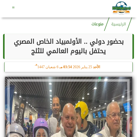
هـ
السبت
8 أغسطس 2026
03:09 صـ
23 صفر 1448
=
الرئيسية
منوعات
بحضور دولي .. الأولمبياد الخاص المصري
يحتفل باليوم العالمي للثلج
هـ
الأحد
25 يناير 2026
03:54 مـ
6 شعبان 1447