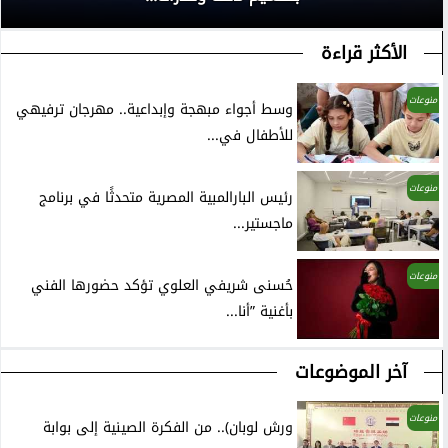
الأكثر قراءة
منوعات
وسط أجواء مبهجة وإبداعية.. مهرجان ترفيهي
للأطفال في...
منوعات
رئيس البارالمبية المصرية متحدثًا في برنامج
ماجستير...
منوعات
حُسنى شريفي العلوي تؤكد حضورها الفني
بأغنية ”أنا...
آخر الموضوعات
منوعات
ورش لوبان).. من الفكرة الصينية إلى بوابة