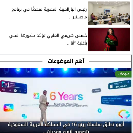
رئيس البارالمبية المصرية متحدثًا في برنامج
ماجستير...
حُسنى شريفي العلوي تؤكد حضورها الفني
بأغنية ”أنا...
آهم الموضوعات
منوعات
أوبو تطلق سلسلة رينو 16 في المملكة العربية السعودية
بتصميم لافت وقدرات...