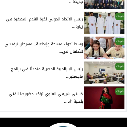
جديدة...
منوعات
رئيس الاتحاد الدولي لكرة القدم المصغرة فى
زيارة...
منوعات
وسط أجواء مبهجة وإبداعية.. مهرجان ترفيهي
للأطفال في...
منوعات
رئيس البارالمبية المصرية متحدثًا في برنامج
ماجستير...
منوعات
حُسنى شريفي العلوي تؤكد حضورها الفني
بأغنية ”أنا...