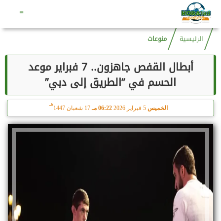
هـ
السبت
8 أغسطس 2026
05:38 مـ
23 صفر 1448
=
الرئيسية
منوعات
أبطال القفص جاهزون.. 7 فبراير موعد
الحسم في ”الطريق إلى دبي”
هـ
الخميس
5 فبراير 2026
06:22 مـ
17 شعبان 1447