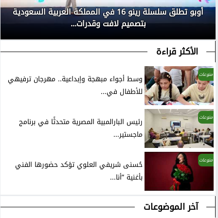
أوبو تطلق سلسلة رينو 16 في المملكة العربية السعودية
بتصميم لافت وقدرات...
الأكثر قراءة
منوعات
وسط أجواء مبهجة وإبداعية.. مهرجان ترفيهي
للأطفال في...
منوعات
رئيس البارالمبية المصرية متحدثًا في برنامج
ماجستير...
منوعات
حُسنى شريفي العلوي تؤكد حضورها الفني
بأغنية ”أنا...
آخر الموضوعات