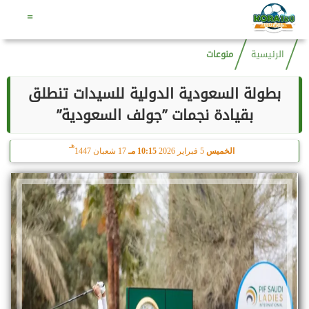
هـ
السبت
8 أغسطس 2026
04:22 مـ
23 صفر 1448
=
الرئيسية
منوعات
بطولة السعودية الدولية للسيدات تنطلق
بقيادة نجمات ”جولف السعودية”
هـ
الخميس
5 فبراير 2026
10:15 مـ
17 شعبان 1447