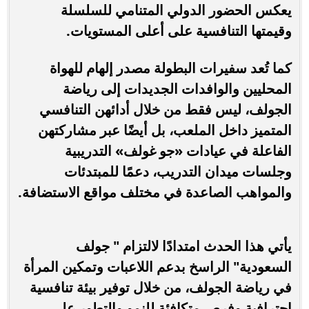
يعكس الحضور الدولي المتنامي للسلسلة
وقيمتها التنافسية على أعلى المستويات.
كما تُعد سفيرات البطولة مصدر إلهام للهواة
المحليين والوافدات الجديدات إلى رياضة
الجولف، ليس فقط من خلال أدائهن التنافسي
المتميز داخل الملعب، بل أيضًا عبر مشاركتهن
الفاعلة في عيادات «جو غولف» التدريبية
وجلسات ميدان التدريب، دعمًا للمبتدئات
والمواهب الصاعدة في مختلف مواقع الاستضافة.
يأتي هذا الحدث امتدادًا لالتزام " جولف
السعودية" الراسخ بدعم اللاعبات وتمكين المرأة
في رياضة الجولف، من خلال توفير بيئة تنافسية
احترافية وفرص متكافئة للنمو والتطور على