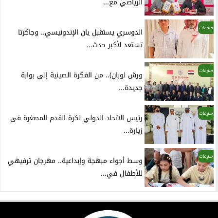
الرياضي مع...
منوعات
الدوسري يستقبل يان الإندونيسي.. وجاكرتا
تستعد لأكبر حدث...
منوعات
ورش لوبان).. من الفكرة الصينية إلى بوابة
جديدة...
منوعات
رئيس الاتحاد الدولي لكرة القدم المصغرة فى
زيارة...
منوعات
وسط أجواء مبهجة وإبداعية.. مهرجان ترفيهي
للأطفال في...