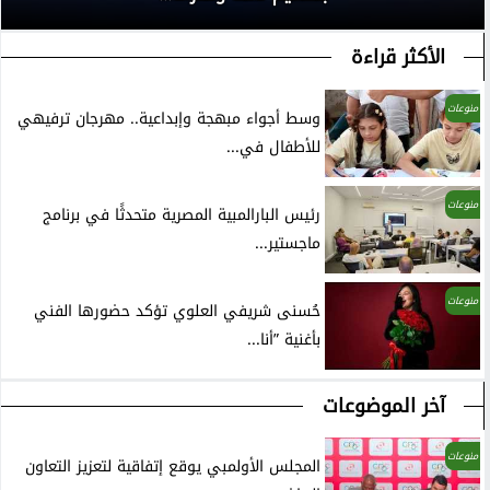
الأكثر قراءة
منوعات
وسط أجواء مبهجة وإبداعية.. مهرجان ترفيهي
للأطفال في...
منوعات
رئيس البارالمبية المصرية متحدثًا في برنامج
ماجستير...
منوعات
حُسنى شريفي العلوي تؤكد حضورها الفني
بأغنية ”أنا...
آخر الموضوعات
منوعات
المجلس الأولمبي يوقع إتفاقية لتعزيز التعاون