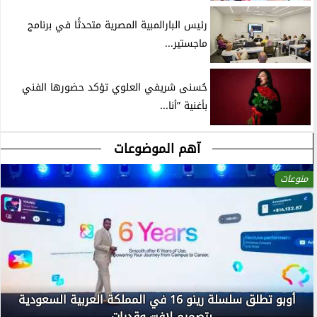
رئيس البارالمبية المصرية متحدثًا في برنامج
ماجستير...
حُسنى شريفي العلوي تؤكد حضورها الفني
بأغنية ”أنا...
آهم الموضوعات
منوعات
أوبو تطلق سلسلة رينو 16 في المملكة العربية السعودية
بتصميم لافت وقدرات...