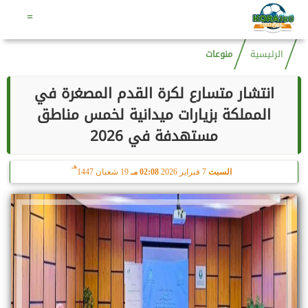
هـ
السبت
8 أغسطس 2026
04:06 صـ
23 صفر 1448
=
الرئيسية
منوعات
انتشار متسارع لكرة القدم المصغرة في
المملكة بزيارات ميدانية لخمس مناطق
مستهدفة في 2026
هـ
السبت
7 فبراير 2026
02:08 مـ
19 شعبان 1447