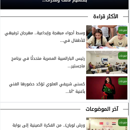
الأكثر قراءة
منوعات
وسط أجواء مبهجة وإبداعية.. مهرجان ترفيهي
للأطفال في...
منوعات
رئيس البارالمبية المصرية متحدثًا في برنامج
ماجستير...
منوعات
حُسنى شريفي العلوي تؤكد حضورها الفني
بأغنية ”أنا...
آخر الموضوعات
منوعات
ورش لوبان).. من الفكرة الصينية إلى بوابة