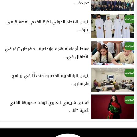
جديدة...
منوعات
رئيس الاتحاد الدولي لكرة القدم المصغرة فى
زيارة...
منوعات
وسط أجواء مبهجة وإبداعية.. مهرجان ترفيهي
للأطفال في...
منوعات
رئيس البارالمبية المصرية متحدثًا في برنامج
ماجستير...
منوعات
حُسنى شريفي العلوي تؤكد حضورها الفني
بأغنية ”أنا...