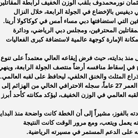
تل الروسي عثمان نورمحمدوف بلقب الوزن الخفيف لرابطة المقاتلين
 ديفيس بالإخضاع في الجولة الرابعة، خلال النزال
دة محطة اولى لتدشين
مصر تكتب التاريخ.. فريق “حلم” يفوز 
ين التي استضافتها دبي مساء أمس في كوكاكولا أرينا.
لبومها
بطولة Genuine Cup العالمية لكرة...
المقاتلين المحترفين، ومجلس دبي الرياضي، ودائرة
مكانة الإمارة كوجهة عالمية لاستضافة كبرى الفعاليات
ذ بدايته، حيث فرض إيقاعه العالي معتمداً على تنوع
في إسقاط منافسه أرضاً منتصف الجولة الرابعة، وينهي
راع المثلث والخنق الخلفي، ليحافظ على لقبه العالمي.
وبهذا الفوز، رفع نورمحمدوف، البالغ من العمر 27 عاماً، سجله الاحترافي الخالي من الهزائم إلى
 لقبه العالمي في الوزن الخفيف، ليؤكد مكانته كأحد أبرز
 بالفوز، مشيراً إلى أن الخطة كانت واضحة منذ البداية
 يعمل ويتعب، ومع مرور الوقت كانت النتيجة
ه على الدعم المستمر في مسيرته الرياضية.