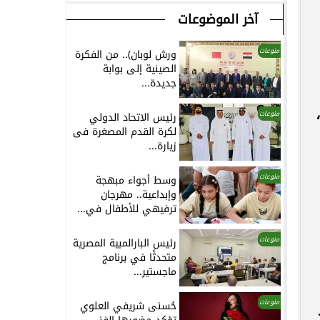
آخر الموضوعات
منوعات
ورش لوبان).. من الفكرة
الصينية إلى بوابة
جديدة...
منوعات
رئيس الاتحاد الدولي
لكرة القدم المصغرة فى
زيارة...
منوعات
وسط أجواء مبهجة
وإبداعية.. مهرجان
ترفيهي للأطفال في...
منوعات
رئيس البارالمبية المصرية
متحدثًا في برنامج
ماجستير...
منوعات
حُسنى شريفي العلوي