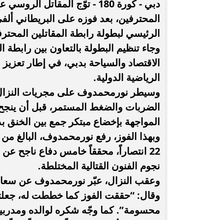
دبي - كورة 180 - توّج المقا
المحترفين، بعد فوزه على البريطاني ألفي
حُسنى شريفي العلوي تؤكد حضورها الفني
انغام تختار ج
الرئيسي لبطولة رابطة المقاتلين المحترف
بأغنية ”أنا وحدة عادية”
ا
وجاء تنظيم البطولة بالتعاون بين رابطة 
الاقتصاد والسياحة بدبي، في إطار تعزيز 
الرياضية الدولية.
وسيطر نورمحمدوف على مجريات النزال من
الضربات والضغط المستمر، قبل أن ينجح 
المواجهة بإخضاع مبتكر جمع بين الخنق بذ
22 انتصاراً، محققاً خامس دفاع ناجح عن
نجوم الفنون القتالية المختلطة.
وعقب النزال، عبّر نورمحمدوف عن سعادته
وقال: “حققت الفوز كما خططت له، جعلته
محسومة”. كما وجّه شكره لوالده ومدربي