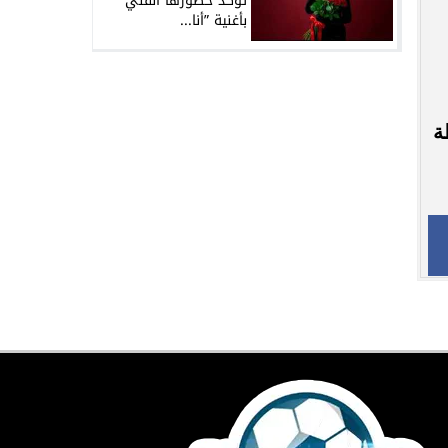
تؤكد حضورها الفني
بأغنية ”أنا...
ة