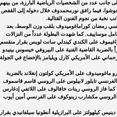
 إلى جانب عدد من الشخصيات الرياضية البارزة، من بينهم
 جوشوا، فيما رافق نورمحمدوف خلال دخوله إلى القفص
 نخبة من نجوم الفنون القتالية.
لروسي رمضان كوراماغوميدوف بلقب وزن الوسط، بعد
امل موساييف. كما شهدت البطولة عدداً من النزالات
اغيموف على الكندي كيندلي سانت لويس بقرار منقسم،
بالضربة القاضية الفنية على البيروفي خيسوس بينيدو
ا رحماني على الأمريكي كارل ويليامز بالإخضاع في الجولة
رو ماغوميدوف على الأمريكي كولتون إنغلاند بالضربة
لب الفرنسي تايلور لابيلوس على الروسي قاسم قاسموف
ثة، كما فاز الروسي رينات خافالوف على اللاتفي إدغارس
ر الروسي مكشارب زينوكوف على الفرنسي أمين أيوب
نيس كيلهولتز على البرازيلية أنطونيا سيلفانيدي بقرار