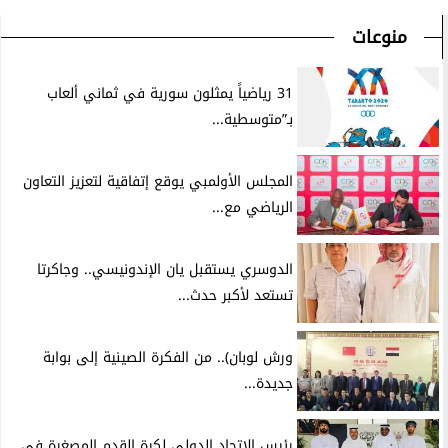
منوعات
31 رياضياً يمثلون سورية في ثماني ألعاب
بـ”متوسطية...
المجلس الأولمبي يوقع إتفاقية لتعزيز التعاون
الرياضي مع...
الدوسري يستقبل يان الإندونيسي.. وجاكرتا
تستعد لأكبر حدث...
ورش لوبان).. من الفكرة الصينية إلى بوابة
جديدة...
رئيس الاتحاد الدولي لكرة القدم المصغرة فى