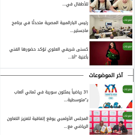
للأطفال في...
منوعات
رئيس البارالمبية المصرية متحدثًا في برنامج
ماجستير...
منوعات
حُسنى شريفي العلوي تؤكد حضورها الفني
بأغنية ”أنا...
آخر الموضوعات
منوعات
31 رياضياً يمثلون سورية في ثماني ألعاب
بـ”متوسطية...
منوعات
المجلس الأولمبي يوقع إتفاقية لتعزيز التعاون
الرياضي مع...