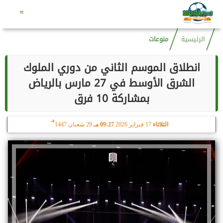
هـ
الجمعة
7 أغسطس 2026
03:31 مـ
22 صفر 1448
=
الرئيسية
منوعات
انطلاق الموسم الثاني من دوري الملوك
الشرق الأوسط في 27 مارس بالرياض
بمشاركة 10 فرق
هـ
الثلاثاء
17 فبراير 2026
09:27 مـ
29 شعبان 1447