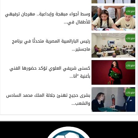
منوعات
وسط أجواء مبهجة وإبداعية.. مهرجان ترفيهي
للأطفال في...
منوعات
رئيس البارالمبية المصرية متحدثًا في برنامج
ماجستير...
منوعات
حُسنى شريفي العلوي تؤكد حضورها الفني
بأغنية ”أنا...
منوعات
بشرى حجيج تهنئ جلالة الملك محمد السادس
والشعب...