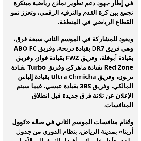
في إطار جهود دعم تطوير نماذج رياضية مبتكرة
تجمع بين كرة القدم والترفيه الرقمي، وتعزز نمو
القطاع الرياضي في المنطقة.
ويعود للمشاركة في الموسم الثاني سبعة فرق،
وهي فريق DR7 بقيادة دربحة، وفريق ABO FC
بقيادة أبوفلة، وفريق FWZ بقيادة فواز، وفريق
Red Zone بقيادة ماهركو، وفريق Turbo بقيادة
تربون، وفريق Ultra Chmicha بقيادة إلياس
المالكي، وفريق 3BS بقيادة عبسي، فيما سيتم
الإعلان عن ثلاثة فرق جديدة قبل انطلاق
المنافسات.
وتُقام منافسات الموسم الثاني في صالة «كوول
أرينا» بمدينة الرياض، بنظام الدوري من جدول
واحد، يتأهل على إثره أفضل الفرق إلى الأدوار