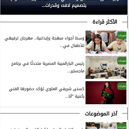
بتصميم لافت وقدرات...
الأكثر قراءة
منوعات
وسط أجواء مبهجة وإبداعية.. مهرجان ترفيهي
للأطفال في...
منوعات
رئيس البارالمبية المصرية متحدثًا في برنامج
ماجستير...
منوعات
حُسنى شريفي العلوي تؤكد حضورها الفني
بأغنية ”أنا...
آخر الموضوعات
منوعات