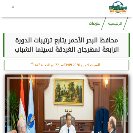
هـ
الجمعة
7 أغسطس 2026
09:17 صـ
22 صفر 1448
=
الرئيسية
منوعات
محافظ البحر الأحمر يتابع ترتيبات الدورة
الرابعة لمهرجان الغردقة لسينما الشباب
هـ
السبت
9 مايو 2026
03:09 مـ
22 ذو القعدة 1447