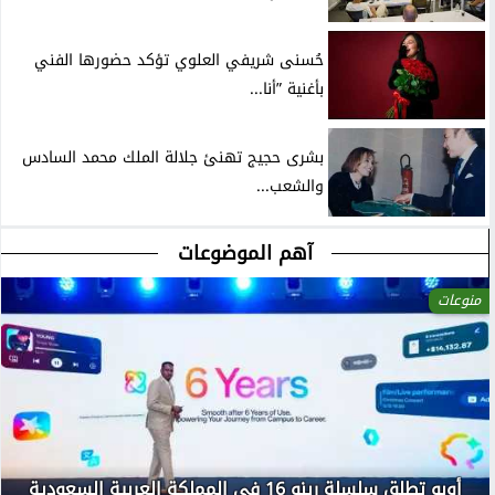
حُسنى شريفي العلوي تؤكد حضورها الفني
بأغنية ”أنا...
بشرى حجيج تهنئ جلالة الملك محمد السادس
والشعب...
آهم الموضوعات
منوعات
أوبو تطلق سلسلة رينو 16 في المملكة العربية السعودية