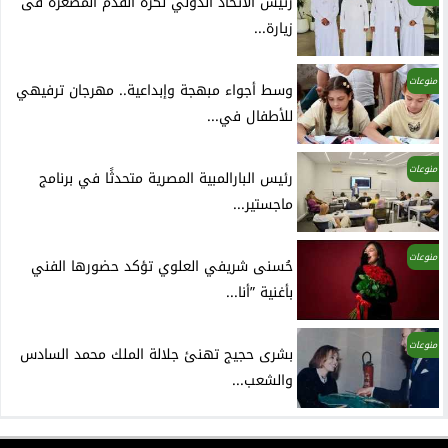
رئيس الاتحاد الدولي لكرة القدم المصغرة فى
زيارة...
منوعات
وسط أجواء مبهجة وإبداعية.. مهرجان ترفيهي
للأطفال في...
منوعات
رئيس البارالمبية المصرية متحدثًا في برنامج
ماجستير...
منوعات
حُسنى شريفي العلوي تؤكد حضورها الفني
بأغنية ”أنا...
منوعات
بشرى حجيج تهنئ جلالة الملك محمد السادس
والشعب...