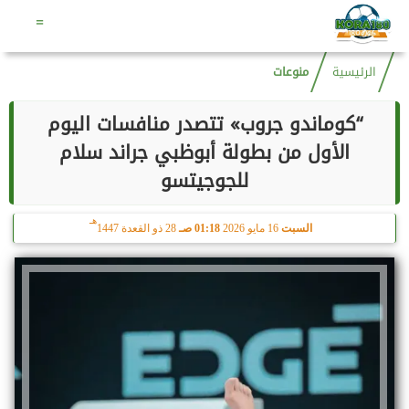
هـ
السبت
8 أغسطس 2026
12:18 صـ
22 صفر 1448
=
الرئيسية
منوعات
“كوماندو جروب» تتصدر منافسات اليوم
الأول من بطولة أبوظبي جراند سلام
للجوجيتسو
هـ
السبت
16 مايو 2026
01:18 صـ
28 ذو القعدة 1447