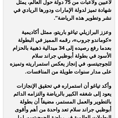
لاعبين ولاعبات من 75 دولة حول العالم، يمثل
شهادة تميز لدولة الإمارات ودورها الريادي في
نشر وتطوير هذه الرياضة”.
وعزز البرازيلي تياغو باريتو، ممثل أكاديمية
«كوماندو جروب»، رقمه المميز في البطولة
بعدما رفع رصيده إلى 34 ميدالية ذهبية بالحزام
الأسود في بطولة أبوظبي جراند سلام
للجوجيتسو، في إنجاز يعكس استمراريته وتميزه
على مدار سنوات طويلة من المنافسات.
وأكد تياغو أن استمراره في تحقيق الإنجازات
يعود إلى شغفه الكبير بالرياضة والتزامه الدائم
بالتطوير والعمل المستمر، مضيفاً أن بطولة
أبوظبي جراند سلام تعد واحدة من أهم وأقوى
البطولات العالمية في رياضة الجوجيتسو، لما