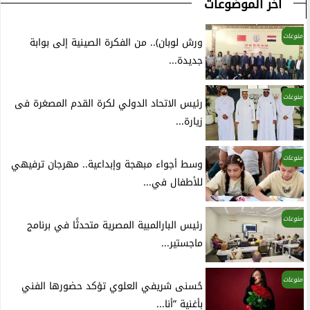
آخر الموضوعات
منوعات
ورش لوبان).. من الفكرة الصينية إلى بوابة
جديدة...
منوعات
رئيس الاتحاد الدولي لكرة القدم المصغرة فى
زيارة...
منوعات
وسط أجواء مبهجة وإبداعية.. مهرجان ترفيهي
للأطفال في...
منوعات
رئيس البارالمبية المصرية متحدثًا في برنامج
ماجستير...
منوعات
حُسنى شريفي العلوي تؤكد حضورها الفني
بأغنية ”أنا...