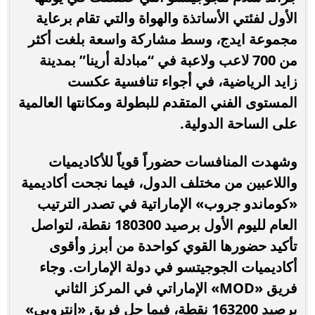
الأول لفئتي الأساتذة والهواة والتي تقام برعاية
مجموعة ايدج، وسط مشاركة واسعة بلغت أكثر
من 700 لاعب ولاعبة في “مبادلة أرينا” بمدينة
زايد الرياضية، في أجواء تنافسية عكست
المستوى الفني المتقدم للبطولة ومكانتها العالمية
على الساحة الدولية.
وشهدت المنافسات حضوراً قوياً للأكاديميات
واللاعبين من مختلف الدول، فيما نجحت أكاديمية
«كوماندو جروب» الإماراتية في تصدر الترتيب
العام لليوم الأول برصيد 180300 نقطة، لتواصل
تأكيد حضورها القوي كواحدة من أبرز وأقوى
أكاديميات الجوجيتسو في دولة الإمارات. وجاء
فريق «MOD» الإماراتي في المركز الثاني
برصيد 163200 نقطة، فيما حل فريق «إنتروبي»