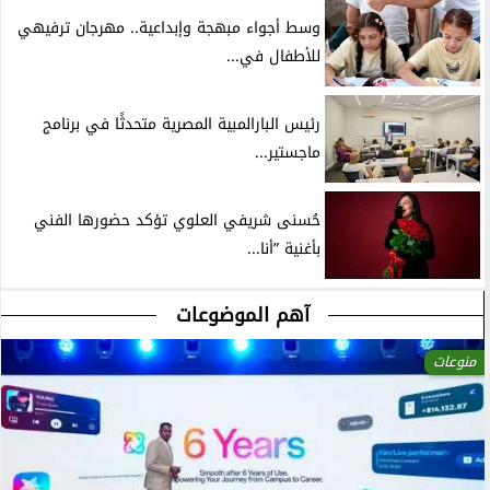
وسط أجواء مبهجة وإبداعية.. مهرجان ترفيهي
للأطفال في...
رئيس البارالمبية المصرية متحدثًا في برنامج
ماجستير...
حُسنى شريفي العلوي تؤكد حضورها الفني
بأغنية ”أنا...
آهم الموضوعات
منوعات