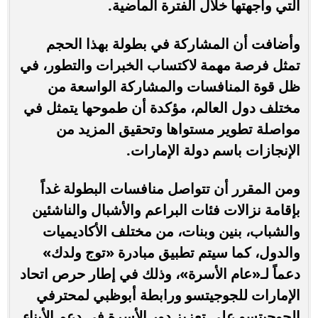
التي واجهتها خلال الفترة الماضية.
وأضافت أن المشاركة في بطولة بهذا الحجم
تمثل فرصة مهمة لاكتساب الخبرات والتطور، في
ظل قوة المنافسات والمشاركة الواسعة من
مختلف دول العالم، مؤكدة أن طموحها يتمثل في
مواصلة تطوير مستواها وتحقيق المزيد من
الإنجازات باسم دولة الإمارات.
ومن المقرر أن تتواصل منافسات البطولة غداً
بإقامة نزالات فئات البراعم والأشبال والناشئين
والشباب، بنين وبنات، من مختلف الأكاديميات
والدول، كما سيتم تطبيق مبادرة «توج ولدك»
دعماً لـ«عام الأسرة»، وذلك في إطار حرص اتحاد
الإمارات للجوجيتسو ورابطة أبوظبي لمحترفي
الجوجيتسو على تعزيز دور الأسرة في دعم الأبناء