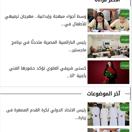
منوعات
وسط أجواء مبهجة وإبداعية.. مهرجان ترفيهي
للأطفال في...
منوعات
رئيس البارالمبية المصرية متحدثًا في برنامج
ماجستير...
منوعات
حُسنى شريفي العلوي تؤكد حضورها الفني
بأغنية ”أنا...
آخر الموضوعات
منوعات
رئيس الاتحاد الدولي لكرة القدم المصغرة فى
زيارة...