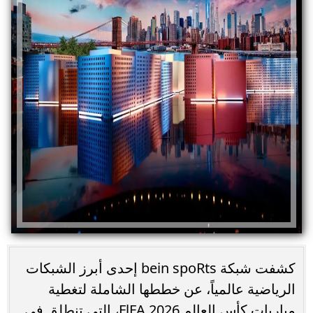
كشفت شبكة bein spoRts إحدى أبرز الشبكات
الرياضية عالمياً، عن خططها الشاملة لتغطية
مباريات كأس العالم FlFA 2026، التي تنطلق في