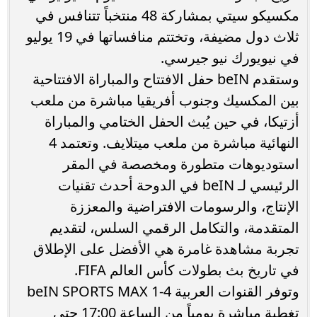
مكسيكو سيتي بمشاركة 48 منتخباً تتنافس في
ثلاث دول مضيفة، وتختتم منافساتها في 19 يوليو
في نيويورك نيو جيرسي.
وستقدم beIN حفل الافتتاح والمباراة الافتتاحية
بين المكسيك وجنوب أفريقيا مباشرة من ملعب
أزتيكا، في حين يُبث الحفل الختامي والمباراة
النهائية مباشرة من ملعب ميتلايف. وتعتمد 4
استوديوهات متطورة ومخصصة في المقر
الرئيسي لـ beIN في الدوحة أحدث تقنيات
الإنتاج، والرسومات الافتراضية والمعززة
المتقدمة، والتكامل الرقمي السلس، لتقديم
تجربة مشاهدة غامرة هي الأفضل على الإطلاق
في تاريخ بث بطولات كأس العالم FIFA.
وتوفر القنوات العربية beIN SPORTS MAX 1-4
تغطية مباشرة يومياً من الساعة 17:00 حتى