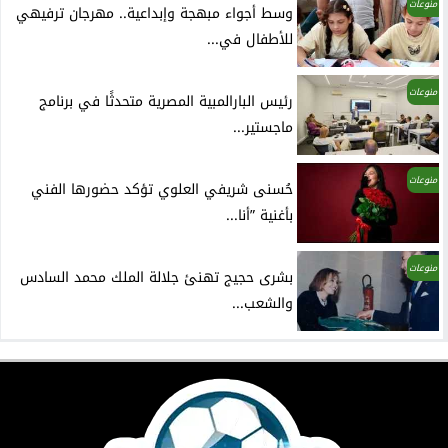
منوعات
وسط أجواء مبهجة وإبداعية.. مهرجان ترفيهي
للأطفال في...
منوعات
رئيس البارالمبية المصرية متحدثًا في برنامج
ماجستير...
منوعات
حُسنى شريفي العلوي تؤكد حضورها الفني
بأغنية ”أنا...
منوعات
بشرى حجيج تهنئ جلالة الملك محمد السادس
والشعب...