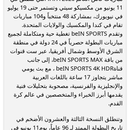
11 يونيو من مكسيكو سيتي وتستمر حتى 19 يوليو
في نيويورك، بمشاركة 48 منتخباً و104 مباريات
تقام في كندا والمكسيك والولايات المتحدة.
وتقدم beIN SPORTS تغطية حية ومتكاملة لجميع
مباريات البطولة حصرياً في 24 دولة في منطقة
الشرق الأوسط وشمال أفريقيا، عبر ست قنوات
من باقة beIN SPORTS MAX، إلى جانب
قناةbeIN SPORTS 4K HDR ، مع بث يومي
مباشر يتجاوز 17 ساعة باللغات العربية
والإنجليزية والفرنسية، مصحوبة بتحليلات فنية
يقدمها أبرز الخبراء والمتخصصين في عالم كرة
القدم.
وتنطلق النسخة الثالثة والعشرون الأضخم في
تاريخ البطولة الممتد لـ 96 عاماً، يوم11 يونيو في