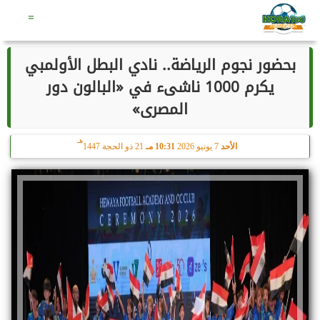
هـ
الجمعة
7 أغسطس 2026
07:26 صـ
22 صفر 1448
=
بحضور نجوم الرياضة.. نادي البطل الأولمبي
يكرم 1000 ناشىء في «البالون دور
المصرى»
هـ
الأحد
7 يونيو 2026
10:31 مـ
21 ذو الحجة 1447