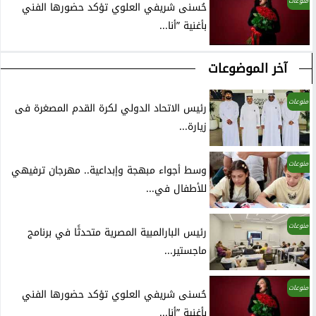
منوعات
حُسنى شريفي العلوي تؤكد حضورها الفني
بأغنية ”أنا...
آخر الموضوعات
منوعات
رئيس الاتحاد الدولي لكرة القدم المصغرة فى
زيارة...
منوعات
وسط أجواء مبهجة وإبداعية.. مهرجان ترفيهي
للأطفال في...
منوعات
رئيس البارالمبية المصرية متحدثًا في برنامج
ماجستير...
منوعات
حُسنى شريفي العلوي تؤكد حضورها الفني
بأغنية ”أنا...