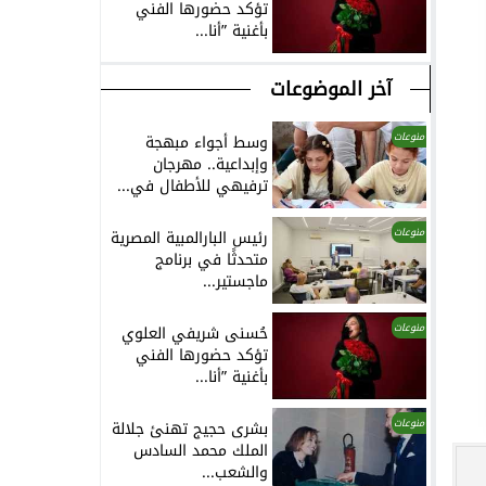
تؤكد حضورها الفني
بأغنية ”أنا...
آخر الموضوعات
منوعات
وسط أجواء مبهجة
وإبداعية.. مهرجان
ترفيهي للأطفال في...
منوعات
رئيس البارالمبية المصرية
متحدثًا في برنامج
ماجستير...
منوعات
حُسنى شريفي العلوي
تؤكد حضورها الفني
بأغنية ”أنا...
منوعات
بشرى حجيج تهنئ جلالة
الملك محمد السادس
والشعب...