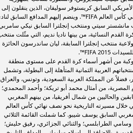
الأمريكي السابق كريستوفر سوليفان، الذين ينقلون إلى
الفريق خبرات اكتسبوها من مشاركتهم في كأس العالم FIFA™. وينضم إليهم المدافع السابق لن
 مانشستر سيتي ومنتخب إنجلترا السابق نيكي سامربي.
ة القدم النسائية، من بينها ناديا نديم، التي مثّلت منتخب
 100 مباراة دولية؛ ولاعبة منتخب إنجلترا السابقة، ليان ساندرسون الحائزة
FIFA 201™.
 كوكبة من أشهر أسماء كرة القدم على مستوى منطقة
تخباتهم العربية الثمانية المتأهلة إلى البطولة، وتشمل
 فضلاً عن المملكة العربية السعودية، وتونس، والعراق.
المصرية، من أمثال محمد أبو تريكة؛ وأحمد المحمدي؛
بقين والحاليين من شمال أفريقيا، من بينهم المغربي
 خلال مسيرته التاريخية نحو نصف نهائي كأس العالم
اللاعب المغربي السابق يوسف شيبو. كما شملت القائمة الثلاثي
وسامي الطرابلسي؛ والثنائي الجزائري، رفيق حليش؛
ديورة، بالإضافة إلى إسلام سليماني، الهداف التاريخي