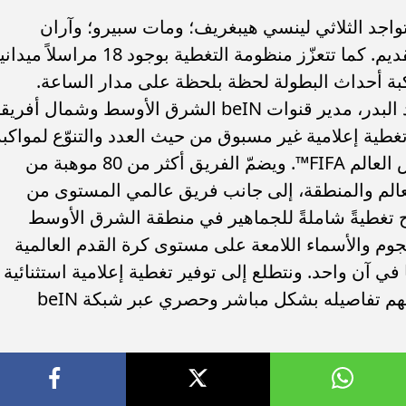
 تواجد الثلاثي لينسي هيبغريف؛ ومات سبيرو؛ وآران
سامرز؛ مما يعزز البعد الدولي لفريق التقديم. كما تتعزّز منظومة التغطية بوجود 18 مراسلاً ميدا
بة أحداث البطولة لحظة بلحظة على مدار الساعة.
وتعليقاً على الموضوع، صرّح السيد محمد البدر، مدير قنوات beIN الشرق الأوسط وشمال أفر
 تجهيز فريق تغطية إعلامية غير مسبوق من حيث العدد والتنوّع لمواكب
هذه النسخة الأكبر في تاريخ بطولات كأس العالم FIFA™. ويضمّ الفريق أكثر من 80 موهبة من
لعالم والمنطقة، إلى جانب فريق عالمي المستوى من
يح تغطيةً شاملةً للجماهير في منطقة الشرق الأوسط
نجوم والأسماء اللامعة على مستوى كرة القدم العالمية
ي آن واحد. ونتطلع إلى توفير تغطية إعلامية استثنائية
تضع المشاهدين في قلب الحدث وتنقل لهم تفاصيله بشكل مباشر وحصري عبر شبكة beIN