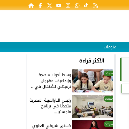
منوعات
الأكثر قراءة
منوعات
وسط أجواء مبهجة
وإبداعية.. مهرجان
ترفيهي للأطفال في...
منوعات
رئيس البارالمبية المصرية
متحدثًا في برنامج
ماجستير...
منوعات
حُسنى شريفي العلوي