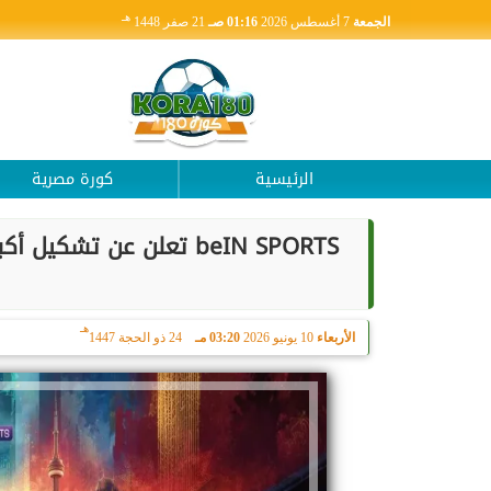
هـ
الجمعة
7 أغسطس 2026
01:16 صـ
21 صفر 1448
الرئيسية
كورة مصرية
beIN SPORTS تعلن عن تش
هـ
الأربعاء
10 يونيو 2026
03:20 مـ
24 ذو الحجة 1447