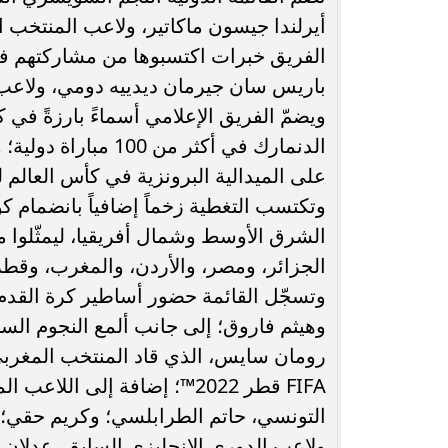
أيرلندا جيسون ماكاتير، ولاعب المنتخب 
باريس سان جيرمان ديدييه دومي، ولاعب
ويضمّ الفريق الإعلامي أسماءً بارزةً في كر
الدنمارك في أكثر من
على الميدالية البرونزية في كأس العالم للسيدات 5
وتكتسب التغطية زخماً إضافياً بانضمام
الشرق الأوسط وشمال أفريقيا، ليمثّلوا من
الجزائر، ومصر، والأردن، والمغرب، وقطر،
وتسجّل القائمة حضور أساطير كرة القدم 
وهيثم فاروق؛ إلى جانب ألمع النجوم السا
رومان سايس، الذي قاد المنتخب المغربي
FIFA قطر 2022™؛ إضافة إلى 
التونسي، حاتم الطرابلسي؛ وكريم حقي؛ 
ولاعب الدوري الإنجليزي السابق، عدلان ق