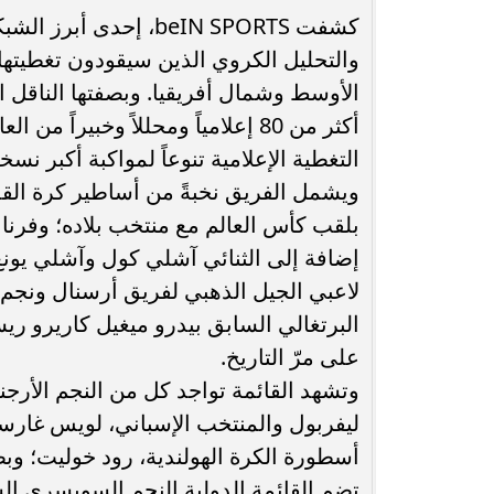
كشفت beIN SPORTS، إحد
أكثر من 80 إعلامياً ومحللاً وخبير
التغطية الإعلامية تنوعاً لمواكبة أكبر نس
ويشمل الفريق نخبةً من أساطير كرة القدم ا
بلقب كأس العالم مع منتخب بلاده؛ وفرناندو
إضافة إلى الثنائي آشلي كول وآشلي يونغ، 
البرتغالي السابق بيدرو ميغيل كاريرو ريس
على مرّ التاريخ.
وتشهد القائمة تواجد كل من النجم الأرجنت
ليفربول والمنتخب الإسباني، لويس غارسي
أسطورة الكرة الهولندية، رود خوليت؛ و
تضم القائمة الدولية النجم السويسري 