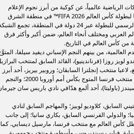
ى أبرز الشبكات الرياضية عالمياً، عن كوكبة من أبرز نجوم الإعلام
والتحليل الكروي الذين سيقودون تغطيتها لبطولة كأس العالم FIFA 2026™ في منطقة الشرق
الأوسط وشمال أفريقيا. وبصفتها الناقل الرسمي للبطولة عبر 24 دولة في المنطقة، تجمع الشبك
اً من العالم العربي ومختلف أنحاء العالم، ضمن أكبر وأكثر فرق
خة من كأس العالم في التاريخ.
لعالمية، من بينهم النجم الإسباني ديفيد سيلفا، المتوَّج
 لويز روزا (فرناندينيو)، القائد السابق لمنتخب البرازيل
لاعبا منتخب إنجلترا السابقان؛ وروبير بيريز، أحد أبرز
لاعبي الجيل الذهبي لفريق أرسنال ونجم منتخب فرنسا المتوج بكأس أمم أوروبا 2000؛ والنجم
يندز (باوليتا)، أحد ألمع هدّافي نادي باريس سان جيرمان
يني السابق، كلاوديو لوبيز؛ والمهاجم السابق لنادي
ا؛ والدولي الفرنسي السابق، بكاري سانيا؛ إلى جانب
بطل كأس العالم مع منتخب فرنسا، مارسيل ديسايي. كما
السابق فيليب سينديروس، وأسطورة منتخب جمهورية