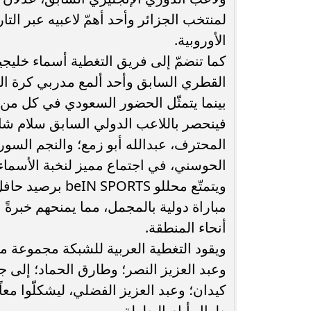
لمنتخب الجزائر وأحد أهمّ لاعبيه عبر ال
الأوروبية.
كما تنضمّ إلى فريق التغطية أسماء خلي
القطري السابق وأحد ألمع مدربي كرة ا
بينما يتمثّل الحضور السعودي في كل من ت
فينحصر باللاعب الدولي السابق سلام شاك
المحترف، عبدالله أبو زمع؛ والنجم السوري
الحوسني، في اجتماع مميز لنخبة الأسماء 
مباراة دولية بالمجمل، مما يمنحهم خبرةً
أنحاء المنطقة.
ويقود التغطية العربية للشبكة مجموعة 
وعبد العزيز النصر؛ وطارق الحماد؛ إلى 
كيدان؛ وعبد العزيز الفضلي، ليشكلّوا معاً 
طوال أيام البطولة.