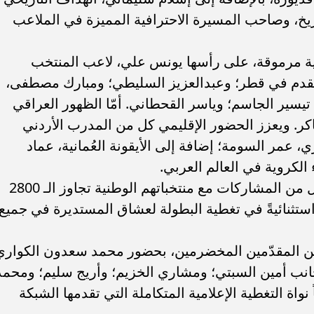
تاريخ، وصاحب المسيرة الاحترافية المميزة في الملاعب
جية مرموقة، على رأسها يونس علي، لاعب المنتخب
لقدم في قطر؛ وعبدالعزيز السليطي؛ ومبارك مصطفى،
يسير الجاسم؛ وياسر القحطاني. أمّا الظهور العراقي
ر. ويعزز الحضور الإقليمي كل من المدرب الأردني
، عمر السومة؛ إضافة إلى الأيقونة العُمانية، عماد
الكروية في العالم العربي.
ويتمتّع محللو beIN SPORTS برصيد حافل من المشاركات مع منتخباتهم الوطنية تجاوز الـ 2800
 استثنائيةً في تغطية البطولة لعشاق المستديرة في جميع
من المقدّمين المخضرمين، بحضور محمد سعدون الكواري
جانب أمين السبتي؛ ومشاري الخزيم؛ وأريج سليم؛ ومحمد
نواة التغطية الإعلامية المتكاملة التي تقدمها الشبكة