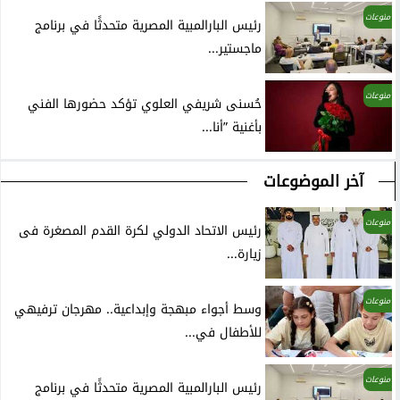
منوعات
رئيس البارالمبية المصرية متحدثًا في برنامج
ماجستير...
منوعات
حُسنى شريفي العلوي تؤكد حضورها الفني
بأغنية ”أنا...
آخر الموضوعات
منوعات
رئيس الاتحاد الدولي لكرة القدم المصغرة فى
زيارة...
منوعات
وسط أجواء مبهجة وإبداعية.. مهرجان ترفيهي
للأطفال في...
منوعات
رئيس البارالمبية المصرية متحدثًا في برنامج