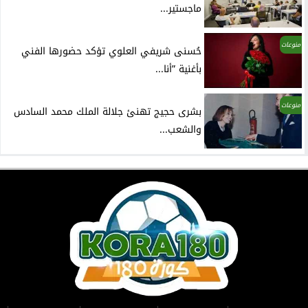
ماجستير...
منوعات
حُسنى شريفي العلوي تؤكد حضورها الفني
بأغنية ”أنا...
منوعات
بشرى حجيج تهنئ جلالة الملك محمد السادس
والشعب...