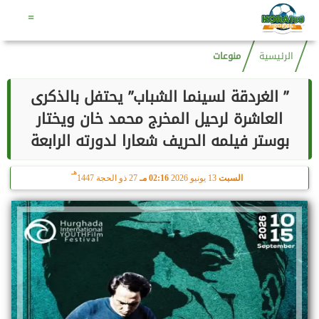
هـ
الجمعة
7 أغسطس 2026
01:04 مـ
22 صفر 1448
=
الرئيسية
منوعات
” الغردقة لسينما الشباب” يحتفل بالذكرى
العاشرة لرحيل المخرج محمد خان ويختار
بوستر فيلمه الحريف شعارا لدورته الرابعة
هـ
السبت
13 يونيو 2026
02:16 مـ
27 ذو الحجة 1447