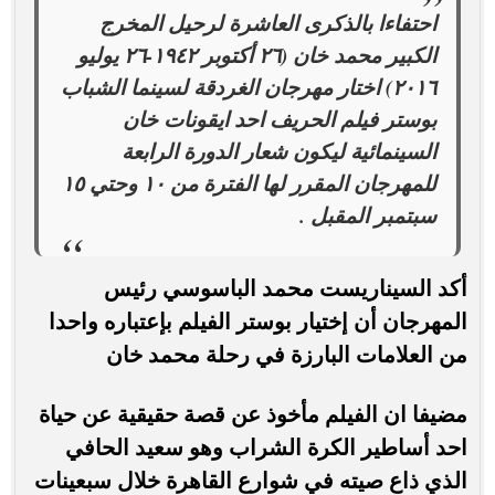
احتفاءا بالذكرى العاشرة لرحيل المخرج
الكبير محمد خان (٢٦ أكتوبر ١٩٤٢-٢٦ يوليو
٢٠١٦) اختار مهرجان الغردقة لسينما الشباب
بوستر فيلم الحريف احد ايقونات خان
السينمائية ليكون شعار الدورة الرابعة
للمهرجان المقرر لها الفترة من ١٠ وحتي ١٥
سبتمبر المقبل .
أكد السيناريست محمد الباسوسي رئيس
المهرجان أن إختيار بوستر الفيلم بإعتباره واحدا
من العلامات البارزة في رحلة محمد خان
مضيفا ان الفيلم مأخوذ عن قصة حقيقية عن حياة
احد أساطير الكرة الشراب وهو سعيد الحافي
الذي ذاع صيته في شوارع القاهرة خلال سبعينات