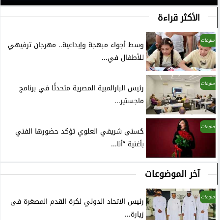
الأكثر قراءة
منوعات
وسط أجواء مبهجة وإبداعية.. مهرجان ترفيهي
للأطفال في...
منوعات
رئيس البارالمبية المصرية متحدثًا في برنامج
ماجستير...
منوعات
حُسنى شريفي العلوي تؤكد حضورها الفني
بأغنية ”أنا...
آخر الموضوعات
منوعات
رئيس الاتحاد الدولي لكرة القدم المصغرة فى
زيارة...