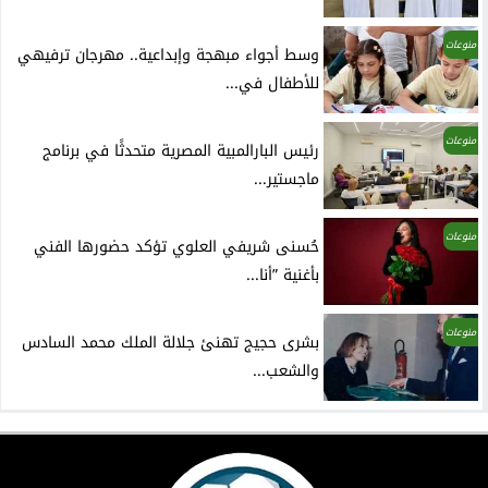
منوعات
وسط أجواء مبهجة وإبداعية.. مهرجان ترفيهي
للأطفال في...
منوعات
رئيس البارالمبية المصرية متحدثًا في برنامج
ماجستير...
منوعات
حُسنى شريفي العلوي تؤكد حضورها الفني
بأغنية ”أنا...
منوعات
بشرى حجيج تهنئ جلالة الملك محمد السادس
والشعب...