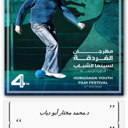
د.محمد مختار أبو دياب