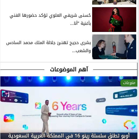
حُسنى شريفي العلوي تؤكد حضورها الفني
بأغنية ”أنا...
بشرى حجيج تهنئ جلالة الملك محمد السادس
والشعب...
آهم الموضوعات
منوعات
أوبو تطلق سلسلة رينو 16 في المملكة العربية السعودية