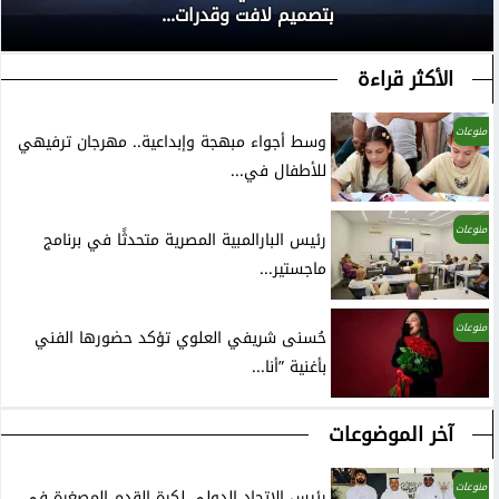
بتصميم لافت وقدرات...
الأكثر قراءة
منوعات
وسط أجواء مبهجة وإبداعية.. مهرجان ترفيهي
للأطفال في...
منوعات
رئيس البارالمبية المصرية متحدثًا في برنامج
ماجستير...
منوعات
حُسنى شريفي العلوي تؤكد حضورها الفني
بأغنية ”أنا...
آخر الموضوعات
منوعات
رئيس الاتحاد الدولي لكرة القدم المصغرة فى