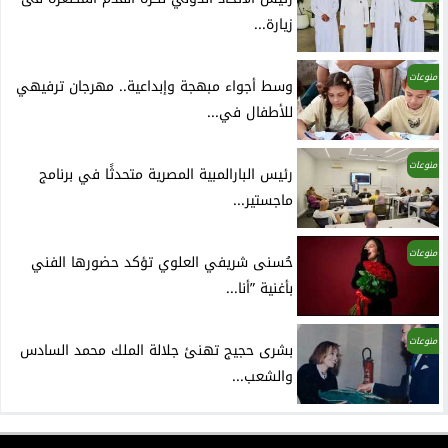
زيارة...
منوعات
وسط أجواء مبهجة وإبداعية.. مهرجان ترفيهي
للأطفال في...
منوعات
رئيس البارالمبية المصرية متحدثًا في برنامج
ماجستير...
منوعات
حُسنى شريفي العلوي تؤكد حضورها الفني
بأغنية ”أنا...
منوعات
بشرى حجيج تهنئ جلالة الملك محمد السادس
والشعب...