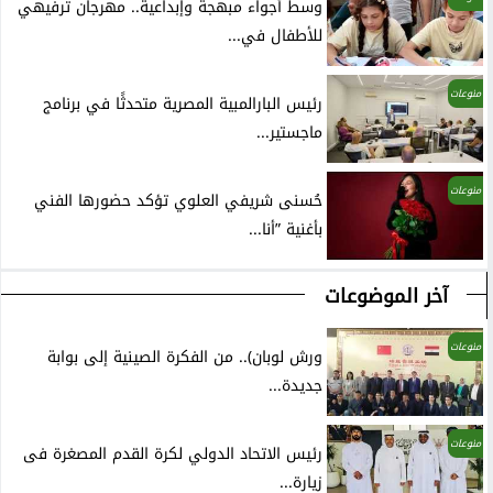
وسط أجواء مبهجة وإبداعية.. مهرجان ترفيهي
للأطفال في...
منوعات
رئيس البارالمبية المصرية متحدثًا في برنامج
ماجستير...
منوعات
حُسنى شريفي العلوي تؤكد حضورها الفني
بأغنية ”أنا...
آخر الموضوعات
منوعات
ورش لوبان).. من الفكرة الصينية إلى بوابة
جديدة...
منوعات
رئيس الاتحاد الدولي لكرة القدم المصغرة فى
زيارة...