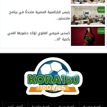
منوعات
رئيس البارالمبية المصرية متحدثًا في برنامج
ماجستير...
منوعات
حُسنى شريفي العلوي تؤكد حضورها الفني
بأغنية ”أنا...
كورة مصرية
كورة عربية
كورة عالمية
ألعاب أخرى