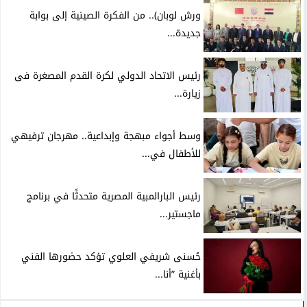
ورش لوبان).. من الفكرة الصينية إلى بوابة
جديدة...
رئيس الاتحاد الدولي لكرة القدم المصغرة فى
زيارة...
وسط أجواء مبهجة وإبداعية.. مهرجان ترفيهي
للأطفال في...
رئيس البارالمبية المصرية متحدثًا في برنامج
ماجستير...
حُسنى شريفي العلوي تؤكد حضورها الفني
بأغنية ”أنا...