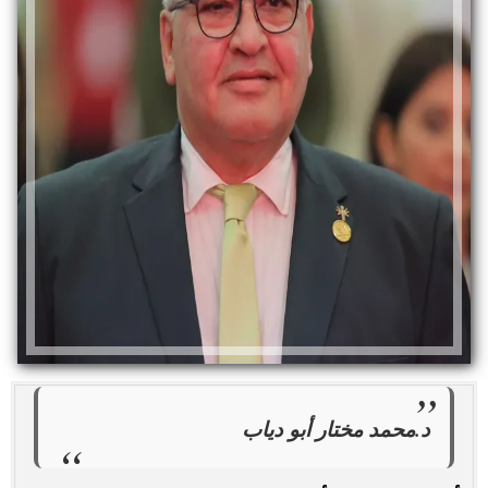
د.محمد مختار أبو دياب