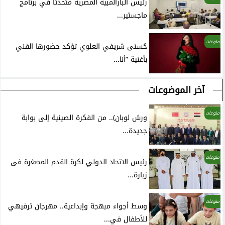
رئيس البارالمبية المصرية متحدثًا في برنامج
ماجستير...
منوعات
حُسنى شريفي العلوي تؤكد حضورها الفني
بأغنية ”أنا...
آخر الموضوعات
منوعات
ورش لوبان).. من الفكرة الصينية إلى بوابة
جديدة...
منوعات
رئيس الاتحاد الدولي لكرة القدم المصغرة فى
زيارة...
منوعات
وسط أجواء مبهجة وإبداعية.. مهرجان ترفيهي
للأطفال في...