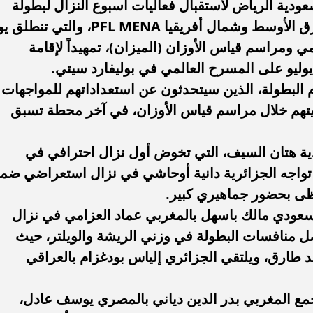
 العاصمة السعودية الرياض لاستقبال فعاليات أسبوع النزال لبطولة
رابطة المقاتلين المحترفين لمنطقة الشرق الأوسط وشمال أفريقيا PFL MENA، والتي 
دة محطة اولى لتدشين
مصر تكتب التاريخ.. فريق “حلم” يفوز 
الرسمي ومراسم قياس الأوزان (الميزان)، تمهيداً لإقامة
لبومها
بطولة Genuine Cup العالمية لكرة...
البطولة، الذين سيتحدثون عن استعداداتهم للمواجهات
يتهم خلال مراسم قياس الأوزان، في آخر محطة تسبق
ية هتان السيف، التي تخوض أول نزال احترافي في
ت مظلة PFL MENA، عندما تواجه الجزائرية دانية أوحاشي في نزال استعراضي ض
ظى بحضور جماهيري كبير.
سعودي مالك باسهل بالمغربي عماد العزامي في نزال
ل منافسات البطولة في وزني الريشة والويلتر، حيث
طارق، ويلتقي الجزائري إلياس بودغزام بالعراقي
جمع المغربي بدر الدين دياني بالمصري يوسف عادل،