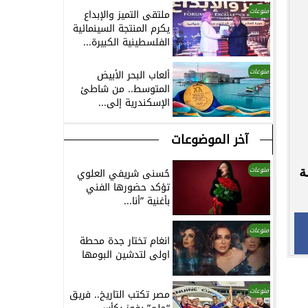
منوعات
ملتقى التميز والإبداع
يكرم المنتجة السينمائية
الفلسطينية الكبيرة...
منوعات
ألعاب البحر الأبيض
المتوسط.. من شاطئ
الإسكندرية إلى...
آخر الموضوعات
ة
منوعات
حُسنى شريفي العلوي
تؤكد حضورها الفني
بأغنية ”أنا...
منوعات
انغام تختار جدة محطة
اولى لتدشين البومها
منوعات
مصر تكتب التاريخ.. فريق