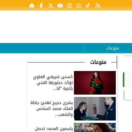
منوعات
منوعات
حُسنى شريفي العلوي
تؤكد حضورها الفني
بأغنية ”أنا...
بشرى حجيج تهنئ جلالة
الملك محمد السادس
والشعب...
ياسمين المحمد تحصل