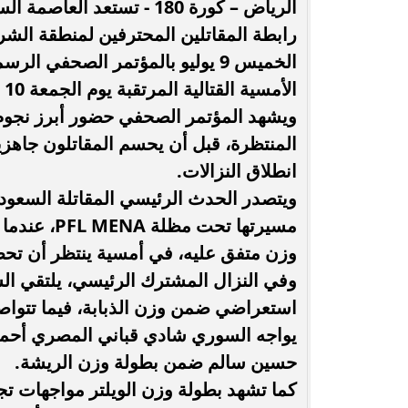
الرياض – كورة 180 - تستعد
حُسنى شريفي العلوي تؤكد حضورها الفني
انغام تختار ج
الخميس 9 يوليو بالمؤتمر الصحفي 
بأغنية ”أنا وحدة عادية”
ا
الأمسية القتالية المرتقبة يوم الجمعة 10 يوليو على المسرح العالمي في بوليفارد سيتي.
ويشهد المؤتمر الصحفي حضور أبرز نجوم 
المنتظرة، قبل أن يحسم المقاتلون جاهز
انطلاق النزالات.
ويتصدر الحدث الرئيسي المقاتلة السعود
مسيرتها تح
وزن متفق عليه، في أمسية ينتظر أن تح
وفي النزال المشترك الرئيسي، يلتقي ال
استعراضي ضمن وزن الذبابة، فيما تتواص
يواجه السوري شادي قباني المصري أحمد 
حسين سالم ضمن بطولة وزن الريشة.
كما تشهد بطولة وزن الويلتر مواجهات ت