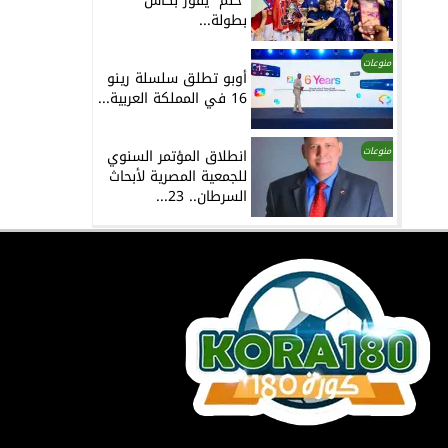
“حلم” يفوز بكأس
بطولة...
منوعات
أوبو تطلق سلسلة رينو
16 في المملكة العربية...
منوعات
انطلاق المؤتمر السنوي
للجمعية المصرية لأبحاث
السرطان.. 23...