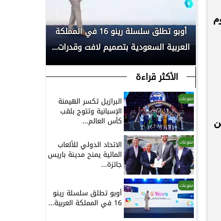
تنطلق يوم
بكأس
أوبو تطلق سلسلة رينو 16 في المملكة
انطلاق الم
العربية السعودية بتصميم لافت وقدرات...
لأبحاث السر
الأكثر قراءة
منوعات
البرازيل تكسر الهيمنة
الإسبانية وتتوج بلقب
كأس العالم...
من
منوعات
الاتحاد الدولي للألعاب
المائية يمنح مدينة باريس
جائزة...
منوعات
أوبو تطلق سلسلة رينو
16 في المملكة العربية...