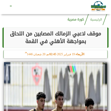
هـ
السبت
8 أغسطس 2026
04:56 صـ
23 صفر 1448
=
الرئيسية
كورة مصرية
موقف لاعبي الزمالك المصابين من اللحاق
بمواجهة الأهلي في القمة
هـ
الأربعاء
19 فبراير 2025
02:45 مـ
20 شعبان 1446