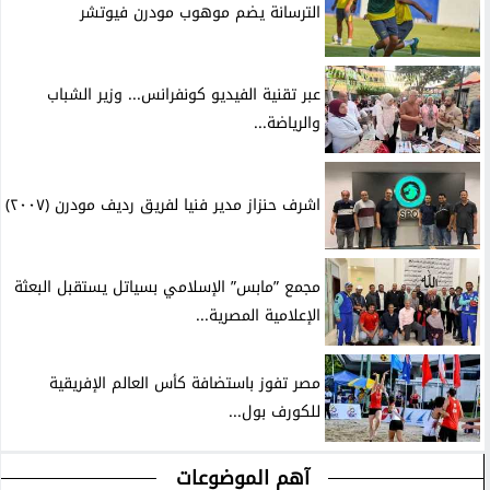
الترسانة يضم موهوب مودرن فيوتشر
عبر تقنية الفيديو كونفرانس... وزير الشباب
والرياضة...
اشرف حنزاز مدير فنيا لفريق رديف مودرن (٢٠٠٧)
مجمع ”مابس” الإسلامي بسياتل يستقبل البعثة
الإعلامية المصرية...
مصر تفوز باستضافة كأس العالم الإفريقية
للكورف بول...
آهم الموضوعات