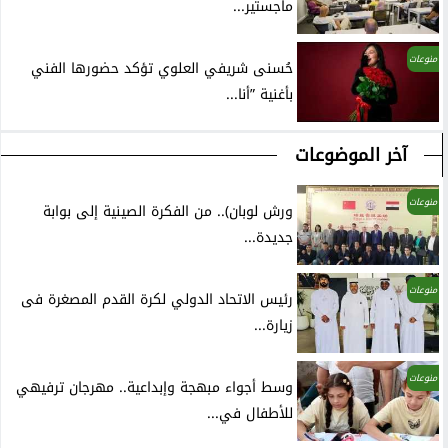
ماجستير...
منوعات
حُسنى شريفي العلوي تؤكد حضورها الفني
بأغنية ”أنا...
آخر الموضوعات
منوعات
ورش لوبان).. من الفكرة الصينية إلى بوابة
جديدة...
منوعات
رئيس الاتحاد الدولي لكرة القدم المصغرة فى
زيارة...
منوعات
وسط أجواء مبهجة وإبداعية.. مهرجان ترفيهي
للأطفال في...