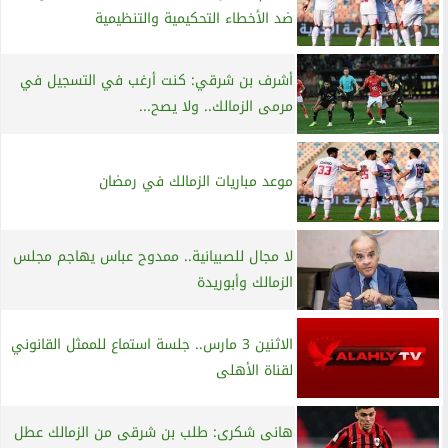
ضد الأخطاء التحكيمية والتنظيمية
أشرف بن شرقي: كنت أرغب في التسجيل في
مرمى الزمالك.. ولا يصح...
موعد مباريات الزمالك في رمضان
لا مجال للصبيانية.. ممدوح عباس يهاجم مجلس
الزمالك وأبوريدة
الاثنين 3 مارس.. جلسة استماع للممثل القانوني
لقناة الأهلى
هانى شكرى: طلب بن شرقى من الزمالك عطل