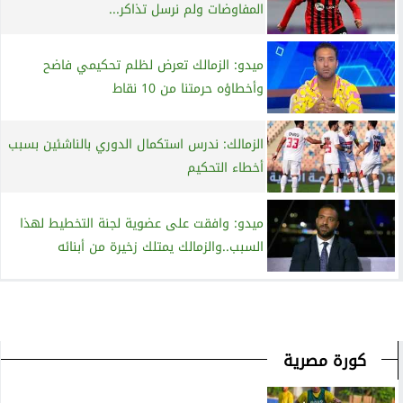
المفاوضات ولم نرسل تذاكر...
ميدو: الزمالك تعرض لظلم تحكيمي فاضح
وأخطاؤه حرمتنا من 10 نقاط
الزمالك: ندرس استكمال الدوري بالناشئين بسبب
أخطاء التحكيم
ميدو: وافقت على عضوية لجنة التخطيط لهذا
السبب..والزمالك يمتلك زخيرة من أبنائه
كورة مصرية