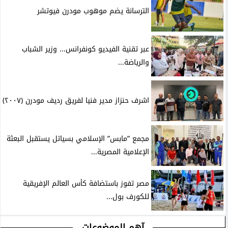
الترسانة يضم موهوب مودرن فيوتشر
عبر تقنية الفيديو كونفرانس... وزير الشباب
والرياضة...
اشرف حنزاز مدير فنيا لفريق رديف مودرن (٢٠٠٧)
مجمع ”مابس” الإسلامي بسياتل يستقبل البعثة
الإعلامية المصرية...
مصر تفوز باستضافة كأس العالم الإفريقية
للكورف بول...
آهم الموضوعات