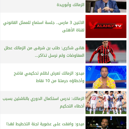
الزمالك وأبوريدة
الاثنين 3 مارس.. جلسة استماع للممثل القانوني
لقناة الأهلى
هانى شكرى: طلب بن شرقى من الزمالك عطل
المفاوضات ولم نرسل تذاكر...
ميدو: الزمالك تعرض لظلم تحكيمي فاضح
وأخطاؤه حرمتنا من 10 نقاط
الزمالك: ندرس استكمال الدوري بالناشئين بسبب
أخطاء التحكيم
ميدو: وافقت على عضوية لجنة التخطيط لهذا