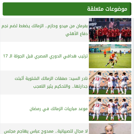
موضوعات متعلقة
بفرمان من ميدو وحازم.. الزمالك يضغط لضم نجم
دفاع الأهلي
ترتيب هدافي الدوري المصري قبل الجولة الـ 17
نادر السيد: صفقات الزمالك الشتوية أثبتت
جدارتها.. والتحكيم يثير التعجب
موعد مباريات الزمالك في رمضان
لا مجال للصبيانية.. ممدوح عباس يهاجم مجلس