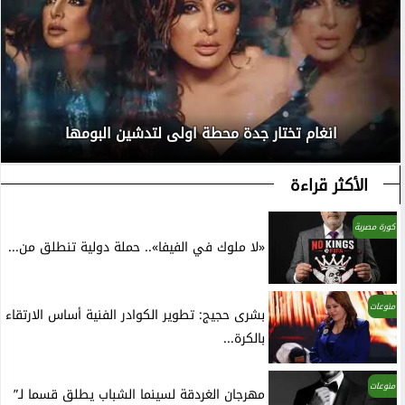
انغام تختار جدة محطة اولى لتدشين البومها
الأكثر قراءة
كورة مصرية
«لا ملوك في الفيفا».. حملة دولية تنطلق من...
منوعات
بشرى حجيج: تطوير الكوادر الفنية أساس الارتقاء
بالكرة...
منوعات
مهرجان الغردقة لسينما الشباب يطلق قسما لـ”