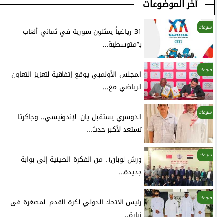
آخر الموضوعات
منوعات
31 رياضياً يمثلون سورية في ثماني ألعاب
بـ”متوسطية...
منوعات
المجلس الأولمبي يوقع إتفاقية لتعزيز التعاون
الرياضي مع...
منوعات
الدوسري يستقبل يان الإندونيسي.. وجاكرتا
تستعد لأكبر حدث...
منوعات
ورش لوبان).. من الفكرة الصينية إلى بوابة
جديدة...
منوعات
رئيس الاتحاد الدولي لكرة القدم المصغرة فى
زيارة...