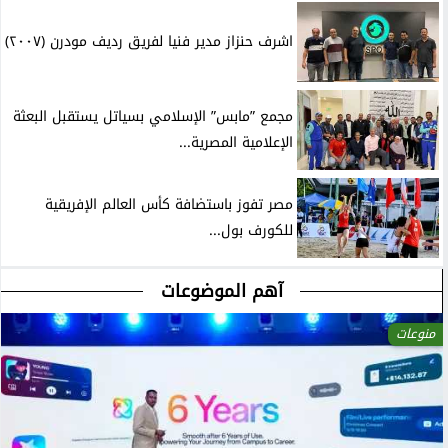
اشرف حنزاز مدير فنيا لفريق رديف مودرن (٢٠٠٧)
مجمع ”مابس” الإسلامي بسياتل يستقبل البعثة
الإعلامية المصرية...
مصر تفوز باستضافة كأس العالم الإفريقية
للكورف بول...
آهم الموضوعات
منوعات