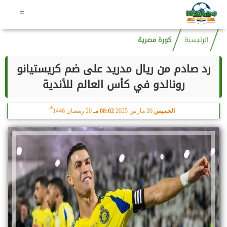
هـ
السبت
8 أغسطس 2026
10:41 مـ
23 صفر 1448
=
الرئيسية
كورة مصرية
رد صادم من ريال مدريد على ضم كريستيانو
رونالدو في كأس العالم للأندية
هـ
الخميس
20 مارس 2025
08:02 مـ
20 رمضان 1446