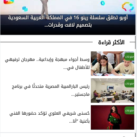
أوبو تطلق سلسلة رينو 16 في المملكة العربية السعودية
بتصميم لافت وقدرات...
الأكثر قراءة
منوعات
وسط أجواء مبهجة وإبداعية.. مهرجان ترفيهي
للأطفال في...
منوعات
رئيس البارالمبية المصرية متحدثًا في برنامج
ماجستير...
منوعات
حُسنى شريفي العلوي تؤكد حضورها الفني
بأغنية ”أنا...