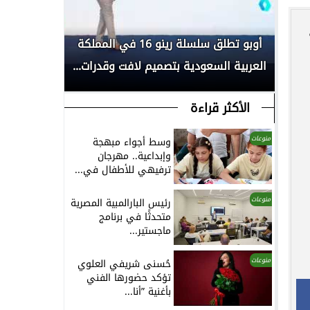
بكأس
أوبو تطلق سلسلة رينو 16 في المملكة
انطلاق الم
العربية السعودية بتصميم لافت وقدرات...
لأبحاث السر
الأكثر قراءة
منوعات
وسط أجواء مبهجة
وإبداعية.. مهرجان
ترفيهي للأطفال في...
منوعات
رئيس البارالمبية المصرية
متحدثًا في برنامج
ماجستير...
منوعات
حُسنى شريفي العلوي
تؤكد حضورها الفني
بأغنية ”أنا...