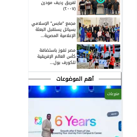
لفريق رديف مودرن
(٢٠٠٧)
مجمع ”مابس” الإسلامي
بسياتل يستقبل البعثة
الإعلامية المصرية...
مصر تفوز باستضافة
كأس العالم الإفريقية
للكورف بول...
آهم الموضوعات
منوعات