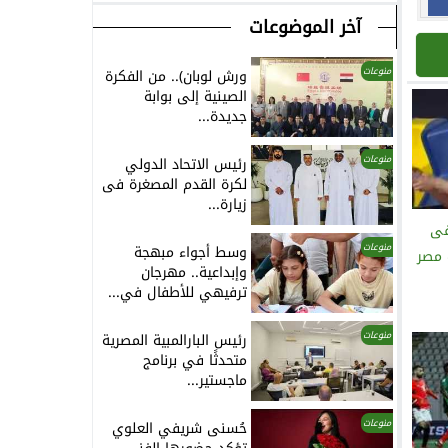
آخر الموضوعات
منوعات
ورش لوبان).. من الفكرة
الصينية إلى بوابة
جديدة...
منوعات
رئيس الاتحاد الدولي
لكرة القدم المصغرة فى
زيارة...
فى
منوعات
وسط أجواء مبهجة
 مصر
وإبداعية.. مهرجان
ترفيهي للأطفال في...
منوعات
رئيس البارالمبية المصرية
متحدثًا في برنامج
ماجستير...
منوعات
حُسنى شريفي العلوي