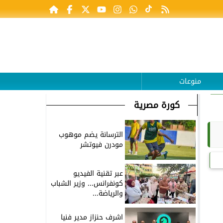
منوعات
كورة مصرية
الترسانة يضم موهوب
مودرن فيوتشر
عبر تقنية الفيديو
كونفرانس... وزير الشباب
والرياضة...
اشرف حنزاز مدير فنيا