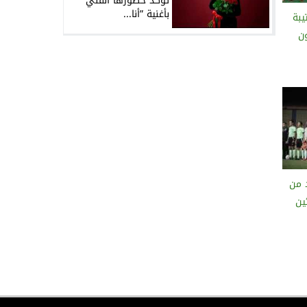
تؤكد حضورها الفني
بأغنية ”أنا...
بة
ن
 من
ين