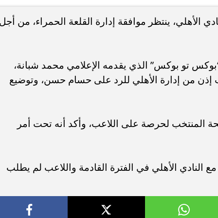
نادي الأهلي، ينتظر موافقة إدارة القلعة الحمراء، من أجل
دة محطة اولى لتدشين
مصر تكتب التاريخ.. فريق “حلم” يفوز 
لبومها
بطولة Genuine Cup العالمية لكرة...
“بوكس تو بوكس” الذي يقدمه الإعلامي محمد شبانة،
إمام عاشور طلب إذن من إدارة الأهلي للرد على حسام حسن، وتوضيع
لحة المنتخب لحرصة على اللاعب، وأكد أنه تحت أمر
 النادي الأهلي في الفترة القادمة واللاعب لم يطلب