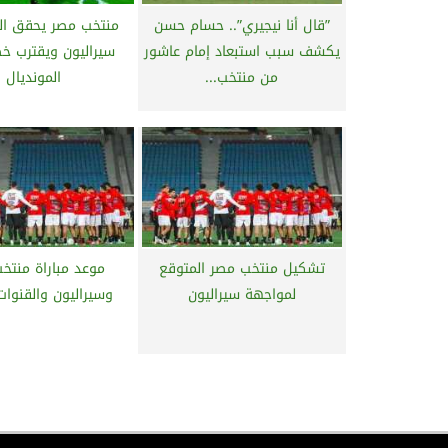
”قال أنا نيجيري”.. حسام حسن
منتخب مصر يحقق ال
يكشف سبب استبعاد إمام عاشور
سيراليون ويقترب خ
من منتخب...
المونديال
تشكيل منتخب مصر المتوقع
موعد مباراة منتخ
لمواجهة سيراليون
وسيراليون والقنوات 