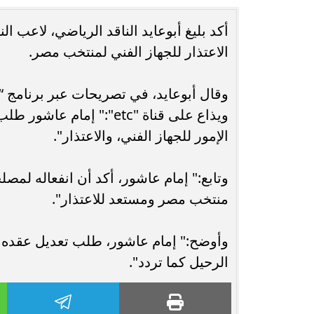
أكد بليغ أبوعايد الناقد الرياضي، لاعب ال
حُسنى شريفي العلوي تؤكد حضورها الفني
انغام تختار ج
الاعتذار للجهاز الفني لمنتخب مصر.
بأغنية ”أنا وحدة عادية”
ا
وقال أبوعايد، في تصريحات عبر برنامج 
ويذاع على قناة "etc":" 
الإمور للجهاز الفني، والاعتذار".
وتابع:" إمام عاشور، أكد أن انفعاله لمص
منتخب مصر ومستعد للاعتذار".
وأوضح:" إمام عاشور، طلب تعديل عقده مع
الرحيل كما تردد".