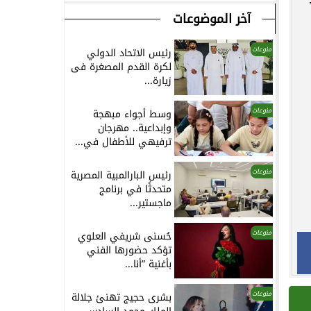
آخر الموضوعات
منوعات
رئيس الاتحاد الدولي
لكرة القدم المصغرة فى
زيارة...
منوعات
وسط أجواء مبهجة
وإبداعية.. مهرجان
ترفيهي للأطفال في...
منوعات
رئيس البارالمبية المصرية
متحدثًا في برنامج
ماجستير...
منوعات
حُسنى شريفي العلوي
تؤكد حضورها الفني
بأغنية ”أنا...
منوعات
بشرى حجيج تهنئ جلالة