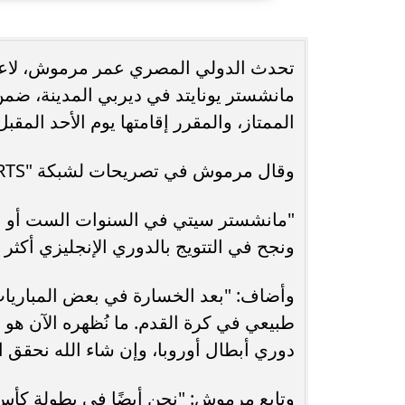
حُسنى شريفي العلوي تؤكد حضورها الفني
انغام تختار ج
تحدث الدولي المصري عمر مرموش، لاعب 
بأغنية ”أنا وحدة عادية”
ا
مانشستر يونايتد في ديربي المدينة، ضمن 
الممتاز، والمقرر إقامتها يوم الأحد المقب
وقال مرموش في تصريحات لشبكة "beIN SPORTS":
"مانشستر سيتي في السنوات الست أو ال
ونجح في التتويج بالدوري الإنجليزي أكثر
وأضاف: "بعد الخسارة في بعض المباريات،
طبيعي في كرة القدم. ما نُظهره الآن ه
دوري أبطال أوروبا، وإن شاء الله نحقق 
وتابع مرموش: "نحن أيضًا في بطولة كأس ال