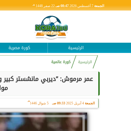
هـ
الجمعة
7 أغسطس 2026
08:47 صـ
22 صفر 1448
الرئيسية
كورة مصرية
الرئيسية
كورة عالمية
عمر مرموش: ”ديربي مانشستر كبير و
موا
هـ
الجمعة
4 أبريل 2025
09:33 صـ
5 شوال 1446