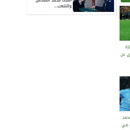
الملك محمد السادس
والشعب...
زة
ي عن
حمد
 يورو في