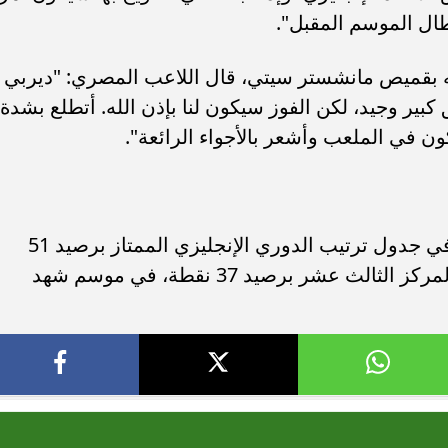
طال الموسم المقبل".
ه بقميص مانشستر سيتي، قال اللاعب المصري: "ديربي
 كبير وجيد، لكن الفوز سيكون لنا بإذن الله. أتطلع بشدة
ون في الملعب وأشعر بالأجواء الرائعة".
ويحتل مانشستر سيتي المركز الخامس في جدول ترتيب الدوري الإنجليزي الممتاز برصيد 51
نقطة، فيما يتواجد مانشستر يونايتد في المركز الثالث عشر برصيد 37 نقطة، في موسم شهد