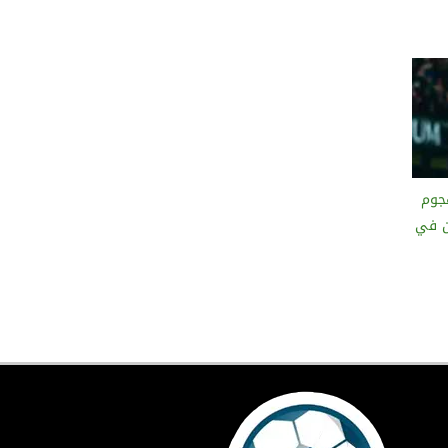
جوم
ن في