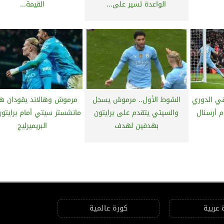
الواعدة تسير على...
القيمة...
في الدوري
الشوط الأول.. مرموش يسجل
مرموش وهالاند يقودان ه
ام أرسنال
والسيتي يتقدم على برايتون
مانشستر سيتي أمام برايتو
بهدفين لهدف
البريميرليج
 عربية
كورة عالمية