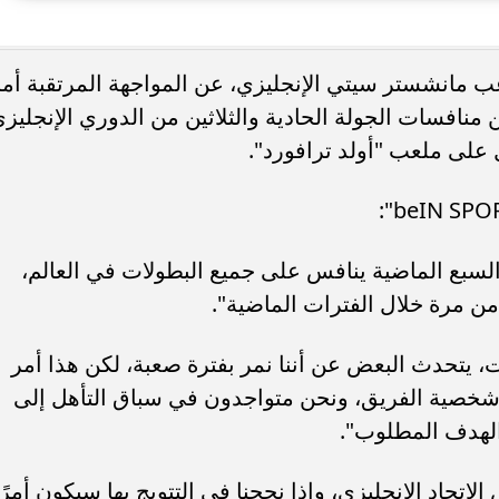
دة محطة اولى لتدشين
مصر تكتب التاريخ.. فريق “حلم” يفوز 
مانشستر سيتي الإنجليزي، عن المواجهة المرتقبة أما
لبومها
بطولة Genuine Cup العالمية لكرة...
منافسات الجولة الحادية والثلاثين من الدوري الإنجليز
ل على ملعب "أولد ترافورد".
سبع الماضية ينافس على جميع البطولات في العالم،
 من مرة خلال الفترات الماضية".
 يتحدث البعض عن أننا نمر بفترة صعبة، لكن هذا أمر
و شخصية الفريق، ونحن متواجدون في سباق التأهل إلى
الهدف المطلوب".
اتحاد الإنجليزي، وإذا نجحنا في التتويج بها سيكون أمرًا