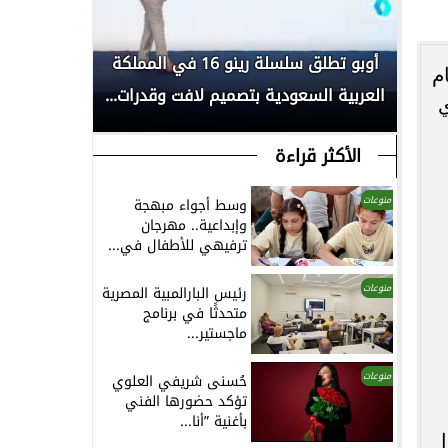
بكأس
أوبو تطلق سلسلة رينو 16 في المملكة
انطلاق الم
م
العربية السعودية بتصميم لافت وقدرات...
لأبحاث السر
ي
الأكثر قراءة
منوعات
وسط أجواء مبهجة
وإبداعية.. مهرجان
ترفيهي للأطفال في...
منوعات
رئيس البارالمبية المصرية
متحدثًا في برنامج
ماجستير...
منوعات
حُسنى شريفي العلوي
تؤكد حضورها الفني
بأغنية ”أنا...