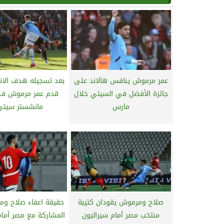
عمر مرموش ينافس هالاند على
بعد تسجيله هدف الانتص
جائزة الأفضل في السيتي خلال
قدم عمر مرموش في 
مارس
مانشستر سيتي.
صلاح ومرموش يقودان كتيبة
حقيقة اعفاء صلاح و
منتخب مصر أمام سيراليون
المشاركة مع مصر أمام