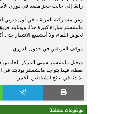
رائعًا إلى جانب حجز مقعد في دوري الأب
وعن مشاركته المرتقبة في أول ديربي ل
مانشستر مباراة كبيرة جدًا، ويونايتد فريق
لخوض اللقاء، ولا أستطيع الانتظار حتى أك
موقف الفريقين في جدول الدوري
تذبذبًا في نتائج الشياطين الحُمر.
موضوعات متعلقة