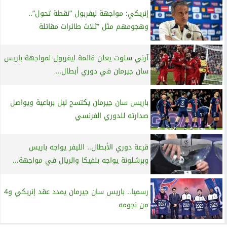
إنريكي: مواجهة ليفربول ”نقطة تحول”..
وهجومهم مثل ”ثلاث طائرات مقاتلة
آرني سلوت يعلن قائمة ليفربول لمواجهة باريس
سان جيرمان في دوري أبطال...
باريس سان جيرمان يكتسح ليل برباعية ويواصل
صدارته للدوري الفرنسي
قرعة دوري الأبطال.. الليفر يواجه باريس
وبرشلونة يواجه بنفيكا والريال في مواجهة...
رسميا.. باريس سان جيرمان يمدد عقد إنريكي و4
من نجومه