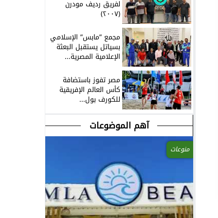
لفريق رديف مودرن
(٢٠٠٧)
مجمع ”مابس” الإسلامي
بسياتل يستقبل البعثة
الإعلامية المصرية...
مصر تفوز باستضافة
كأس العالم الإفريقية
للكورف بول...
آهم الموضوعات
منوعات