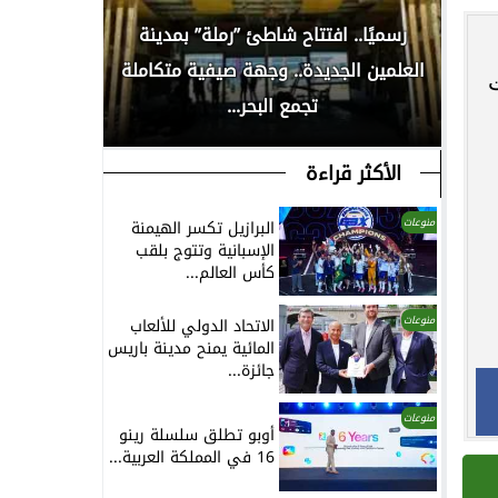
رسميًا.. افتتاح شاطئ ”رملة” بمدينة
رية
العلمين الجديدة.. وجهة صيفية متكاملة
حُسنى شريف
ت
تجمع البحر...
بأ
الأكثر قراءة
منوعات
البرازيل تكسر الهيمنة
الإسبانية وتتوج بلقب
كأس العالم...
منوعات
الاتحاد الدولي للألعاب
المائية يمنح مدينة باريس
جائزة...
منوعات
أوبو تطلق سلسلة رينو
16 في المملكة العربية...