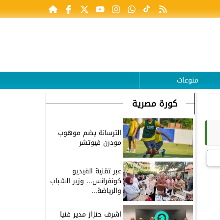
منوعات
كورة مصرية
الترسانة يضم موهوب
مودرن فيوتشر
عبر تقنية الفيديو
كونفرانس... وزير الشباب
والرياضة...
اشرف حنزاز مدير فنيا