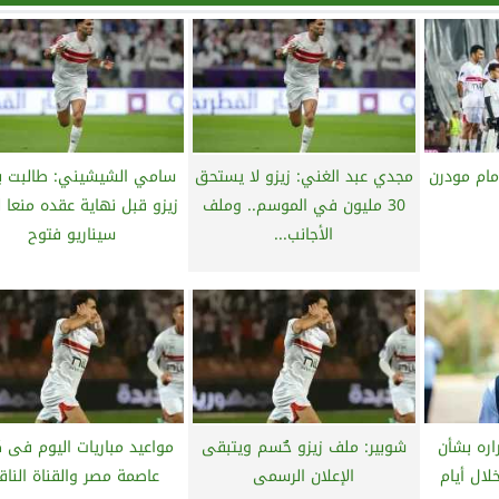
امام مودرن
مجدي عبد الغني: زيزو لا يستحق
سامي الشيشيني: طالبت ب
30 مليون في الموسم.. وملف
زيزو قبل نهاية عقده منعا ل
الأجانب...
سيناريو فتوح
اره بشأن
شوبير: ملف زيزو حٌُسم ويتبقى
مواعيد مباريات اليوم فى
لال أيام
الإعلان الرسمى
عاصمة مصر والقناة الناق