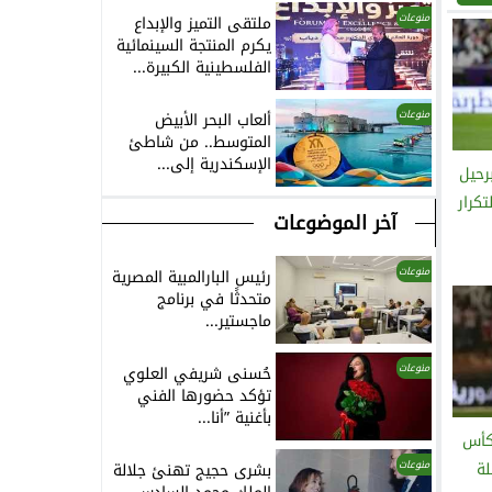
منوعات
ملتقى التميز والإبداع
يكرم المنتجة السينمائية
الفلسطينية الكبيرة...
منوعات
ألعاب البحر الأبيض
المتوسط.. من شاطئ
الإسكندرية إلى...
رحيل
تكرار
آخر الموضوعات
منوعات
رئيس البارالمبية المصرية
متحدثًا في برنامج
ماجستير...
منوعات
حُسنى شريفي العلوي
تؤكد حضورها الفني
بأغنية ”أنا...
 كأس
منوعات
لة
بشرى حجيج تهنئ جلالة