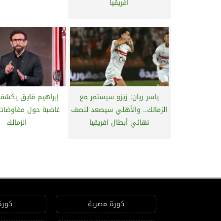
أفريقيا
ياسر ريان: زيزو سيستمر مع
إبراهيم فايق يكشف
الزمالك.. والأهلي سيصعد لنصف
غاضبة حول مفاوضات 
نهائي أبطال افريقيا
الزمالك
كورة مصرية
كورة