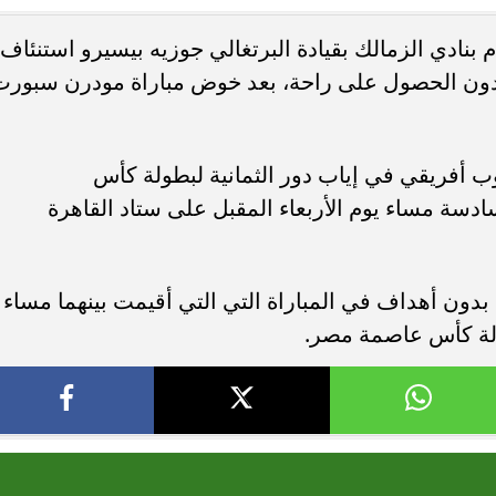
م بنادي الزمالك بقيادة البرتغالي جوزيه بيسيرو استنئاف
أوبو تطلق سلسلة رينو 16 في المملكة
انطلاق المؤتمر السنوي للجمعية المص
ي، دون الحصول على راحة، بعد خوض مباراة مودرن سبور
 بتصميم لافت وقدرات...
لأبحاث السرطان.. 23 و24 سبتمبر
وب أفريقي في إياب دور الثمانية لبطولة كأس
لسادسة مساء يوم الأربعاء المقبل على ستاد القاهرة
دون أهداف في المباراة التي التي أقيمت بينهما مساء
ولة كأس عاصمة مصر.