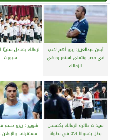
أيمن عبدالعزيز: زيزو أهم لاعب
الزمالك يتعادل سلبيًا 
في مصر ونتمنى استمراره في
سبورت
الزمالك
سيدات طائرة الزمالك يكتسحن
شوبير : زيزو حسم قر
بطل بتسوانا 3\0 في بطولة
مستقبله.. والإعلان خ