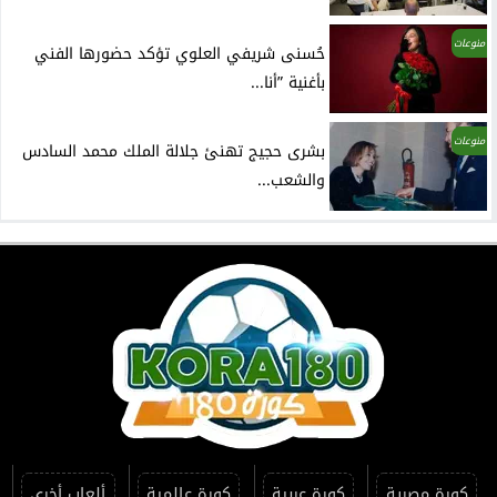
منوعات
حُسنى شريفي العلوي تؤكد حضورها الفني
بأغنية ”أنا...
منوعات
بشرى حجيج تهنئ جلالة الملك محمد السادس
والشعب...
كورة مصرية
كورة عربية
كورة عالمية
ألعاب أخرى