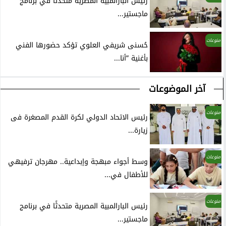
رئيس البارالمبية المصرية متحدثًا في برنامج
ماجستير...
منوعات
حُسنى شريفي العلوي تؤكد حضورها الفني
بأغنية ”أنا...
آخر الموضوعات
منوعات
رئيس الاتحاد الدولي لكرة القدم المصغرة فى
زيارة...
منوعات
وسط أجواء مبهجة وإبداعية.. مهرجان ترفيهي
للأطفال في...
منوعات
رئيس البارالمبية المصرية متحدثًا في برنامج
ماجستير...