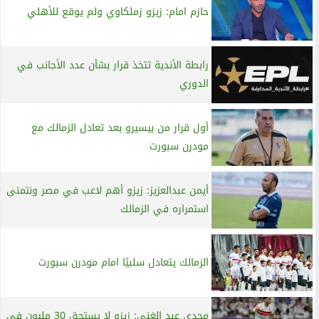
حازم امام: زيزو زملكاوي ولم يوقع للأهلي
رابطة الأندية تتخذ قرار بشأن عدد الأجانب في
الدوري
أول قرار من بيسيرو بعد تعادل الزمالك مع
مودرن سبورت
أيمن عبدالعزيز: زيزو أهم لاعب في مصر ونتمنى
استمراره في الزمالك
الزمالك يتعادل سلبيًا امام مودرن سبورت
مجدي عبد الغني: زيزو لا يستحق 30 مليون في