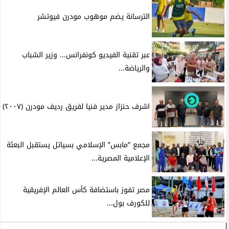
الترسانة يضم موهوب مودرن فيوتشر
عبر تقنية الفيديو كونفرانس... وزير الشباب
والرياضة...
اشرف حنزاز مدير فنيا لفريق رديف مودرن (٢٠٠٧)
مجمع ”مابس” الإسلامي بسياتل يستقبل البعثة
الإعلامية المصرية...
مصر تفوز باستضافة كأس العالم الإفريقية
للكورف بول...