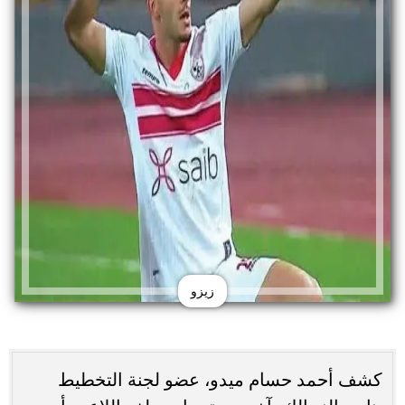
زيزو
كشف أحمد حسام ميدو، عضو لجنة التخطيط