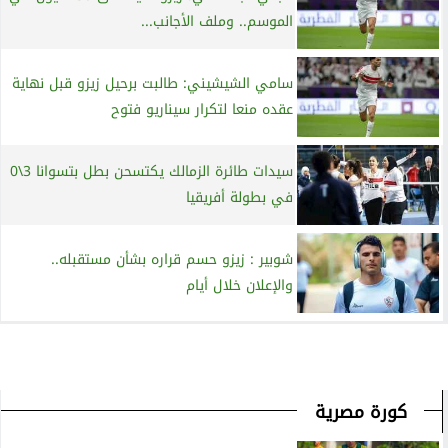
الموسم.. وملف الأجانب...
سامي الشيشيني: طالبت برحيل زيزو قبل نهاية
عقده منعا لتكرار سيناريو فتوح
سيدات طائرة الزمالك يكتسحن بطل بتسوانا 3\0
في بطولة أفريقيا
شوبير : زيزو حسم قراره بشأن مستقبله..
والإعلان خلال أيام
كورة مصرية