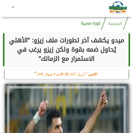
هـ
الجمعة
7 أغسطس 2026
05:36 صـ
22 صفر 1448
=
الرئيسية
كورة مصرية
ميدو يكشف آخر تطورات ملف زيزو: ”الأهلي
يُحاول ضمه بقوة ولكن زيزو يرغب في
الاستمرار مع الزمالك”
هـ
الإثنين
7 أبريل 2025
01:28 مـ
8 شوال 1446