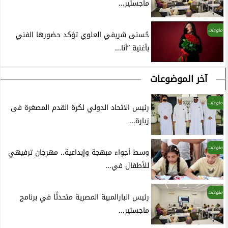
ماجستير...
منوعات
حُسنى شريفي العلوي تؤكد حضورها الفني
بأغنية ”أنا...
آخر الموضوعات
منوعات
رئيس الاتحاد الدولي لكرة القدم المصغرة فى
زيارة...
منوعات
وسط أجواء مبهجة وإبداعية.. مهرجان ترفيهي
للأطفال في...
منوعات
رئيس البارالمبية المصرية متحدثًا في برنامج
ماجستير...