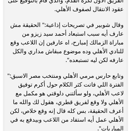
الفريق الأول لكرة القدم، والذي قام بالتوقيع على
عقود الانتقال لصفوف الأهلي.
وقال شوبير في تصريحات إذاعية:" الحقيقة مش
عارف أيه سبب استبعاد أحمد سيد زيزو من
مباراة الزمالك إمبارح، اه عارفين إن اللاعب وقع
للنادي الأهلي وده موضوع مبقاش مداري والكل
عارفه لكن ليه تستبعده".
وتابع حارس مرمي الأهلي ومنتخب مصر الاسبق:"
الفترة اللي فاتت كثر الكلام حول أكرم توفيق
لاعب الأهلي، ولو سألتني دلوقتي هو مكمل مع
الأهلي ولا وقع لفريق قطري، هقول لك والله ما
أعرف الحقيقة، بس كله قال إنه وقع خلاص، لكن
الأهلي عمل أيه استفاد من اللاعب وبيدفع به في
المباريات".