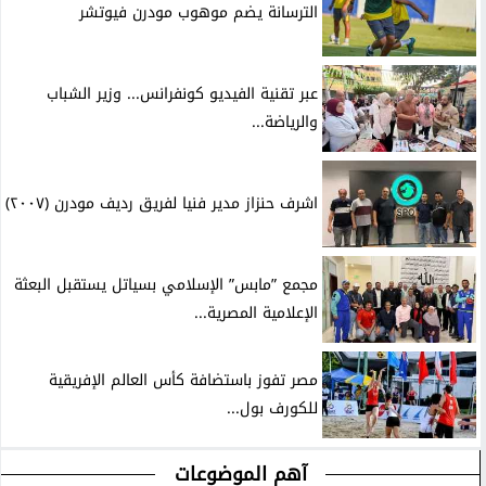
الترسانة يضم موهوب مودرن فيوتشر
عبر تقنية الفيديو كونفرانس... وزير الشباب
والرياضة...
اشرف حنزاز مدير فنيا لفريق رديف مودرن (٢٠٠٧)
مجمع ”مابس” الإسلامي بسياتل يستقبل البعثة
الإعلامية المصرية...
مصر تفوز باستضافة كأس العالم الإفريقية
للكورف بول...
آهم الموضوعات