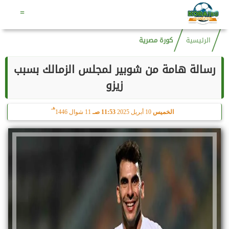
هـ
الجمعة
7 أغسطس 2026
07:44 صـ
22 صفر 1448
=
الرئيسية
كورة مصرية
رسالة هامة من شوبير لمجلس الزمالك بسبب
زيزو
هـ
الخميس
10 أبريل 2025
11:53 صـ
11 شوال 1446